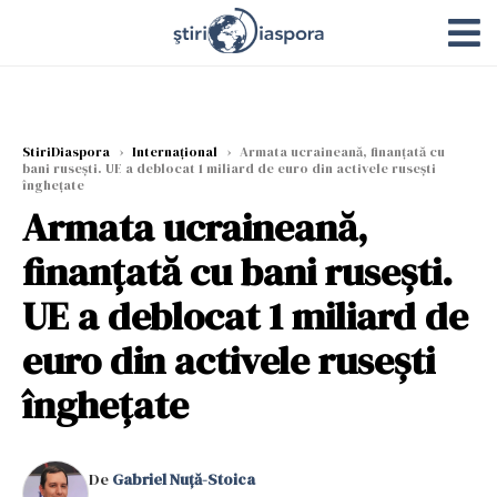
StiriDiaspora
›
Internațional
›
Armata ucraineană, finanțată cu
bani rusești. UE a deblocat 1 miliard de euro din activele ruseşti
îngheţate
Armata ucraineană,
finanțată cu bani rusești.
UE a deblocat 1 miliard de
euro din activele ruseşti
îngheţate
De
Gabriel Nuță-Stoica