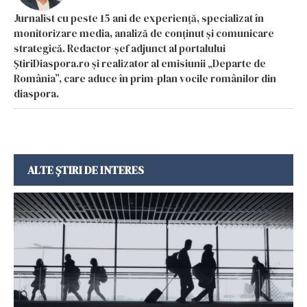
Jurnalist cu peste 15 ani de experiență, specializat în
monitorizare media, analiză de conținut și comunicare
strategică. Redactor-șef adjunct al portalului
ȘtiriDiaspora.ro și realizator al emisiunii „Departe de
România”, care aduce în prim-plan vocile românilor din
diaspora.
ALTE ȘTIRI DE INTERES