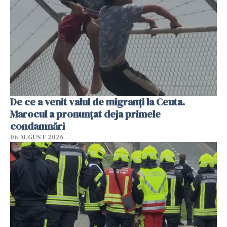
De ce a venit valul de migranți la Ceuta.
Marocul a pronunțat deja primele
condamnări
06 AUGUST 2026