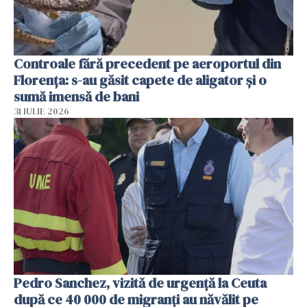
Controale fără precedent pe aeroportul din
Florența: s-au găsit capete de aligator și o
sumă imensă de bani
31 IULIE 2026
Pedro Sanchez, vizită de urgență la Ceuta
după ce 40 000 de migranți au năvălit pe