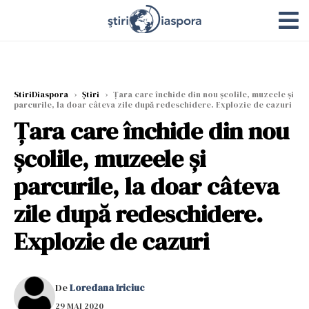
StiriDiaspora
›
Știri
›
Țara care închide din nou şcolile, muzeele şi
parcurile, la doar câteva zile după redeschidere. Explozie de cazuri
Țara care închide din nou
şcolile, muzeele şi
parcurile, la doar câteva
zile după redeschidere.
Explozie de cazuri
De
Loredana Iriciuc
29 MAI 2020