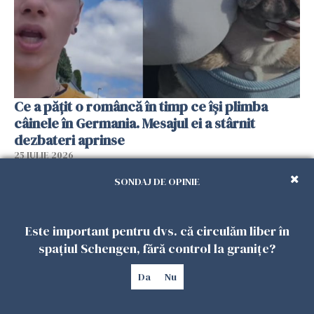
Ce a pățit o româncă în timp ce își plimba
câinele în Germania. Mesajul ei a stârnit
dezbateri aprinse
25 IULIE 2026
SONDAJ DE OPINIE
Este important pentru dvs. că circulăm liber în
spațiul Schengen, fără control la granițe?
Da
Nu