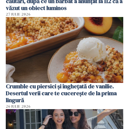
căutări, după ce un bărbat a anunțat la 112 că a
văzut un obiect luminos
27 IULIE 2026
Crumble cu piersici și înghețată de vanilie.
Desertul verii care te cucerește de la prima
lingură
26 IULIE 2026