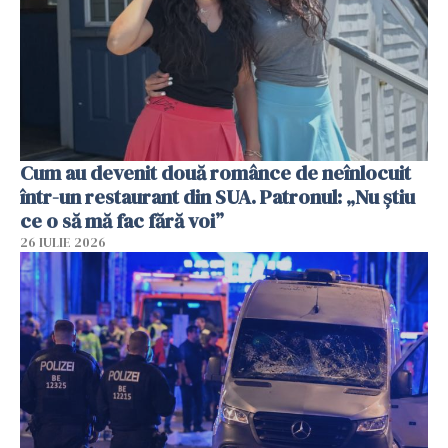
Cum au devenit două românce de neînlocuit
într-un restaurant din SUA. Patronul: „Nu știu
ce o să mă fac fără voi”
26 IULIE 2026