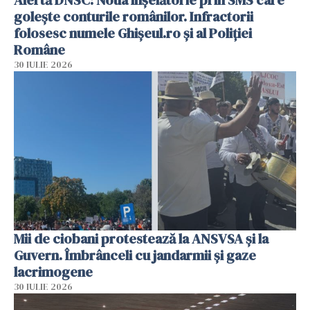
Alertă DNSC: Noua înșelătorie prin SMS care
golește conturile românilor. Infractorii
folosesc numele Ghișeul.ro și al Poliției
Române
30 IULIE 2026
Mii de ciobani protestează la ANSVSA și la
Guvern. Îmbrânceli cu jandarmii și gaze
lacrimogene
30 IULIE 2026