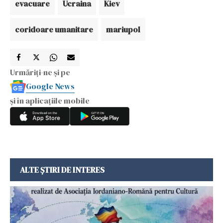
evacuare
Ucraina
Kiev
coridoare umanitare
mariupol
Urmăriți-ne și pe
Google News
și în aplicațiile mobile
ALTE ȘTIRI DE INTERES