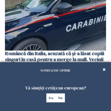
Româncă din Italia, acuzată că și-a lăsat copiii
singuri în casă pentru a merge la mall. Vecinii
au dat alarma
SONDAJ DE OPINIE
25 IULIE 2026
Vă simțiți cetățean european?
Da
Nu