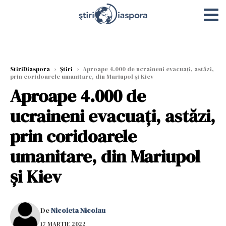
StiriDiaspora
›
Știri
›
Aproape 4.000 de ucraineni evacuați, astăzi,
prin coridoarele umanitare, din Mariupol și Kiev
Aproape 4.000 de
ucraineni evacuați, astăzi,
prin coridoarele
umanitare, din Mariupol
și Kiev
De
Nicoleta Nicolau
17 MARTIE 2022