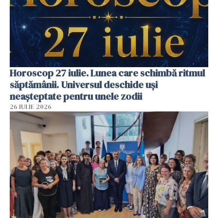
Horoscop 27 iulie. Lunea care schimbă ritmul
săptămânii. Universul deschide uși
neașteptate pentru unele zodii
26 IULIE 2026