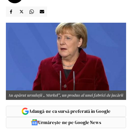
Au apărut ursuleții „ Merkel”, un produs al unei fabrici de jucării
Adaugă-ne ca sursă preferată în Google
Urmărește-ne pe Google News