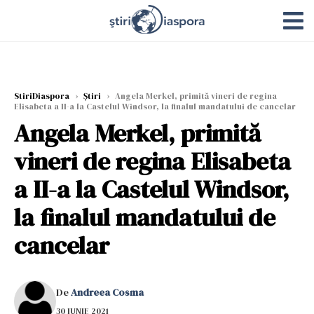
StiriDiaspora
›
Știri
›
Angela Merkel, primită vineri de regina
Elisabeta a II-a la Castelul Windsor, la finalul mandatului de cancelar
Angela Merkel, primită
vineri de regina Elisabeta
a II-a la Castelul Windsor,
la finalul mandatului de
cancelar
De
Andreea Cosma
30 IUNIE 2021