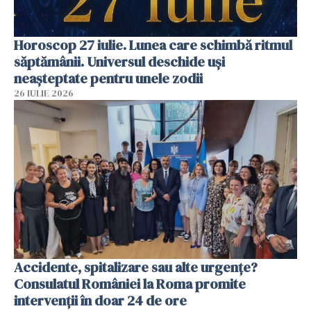
Horoscop 27 iulie. Lunea care schimbă ritmul
săptămânii. Universul deschide uși
neașteptate pentru unele zodii
26 IULIE 2026
Accidente, spitalizare sau alte urgențe?
Consulatul României la Roma promite
intervenții în doar 24 de ore