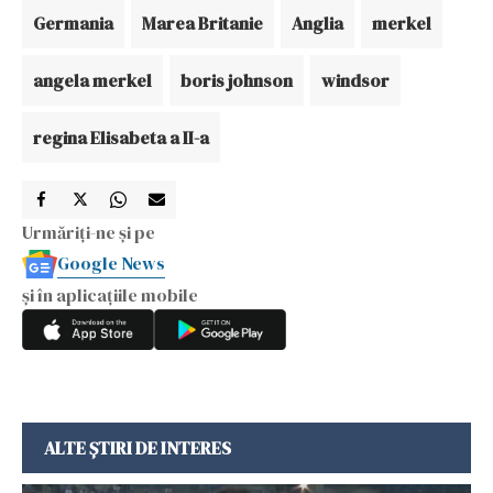
Germania
Marea Britanie
Anglia
merkel
angela merkel
boris johnson
windsor
regina Elisabeta a II-a
Urmăriți-ne și pe
Google News
și în aplicațiile mobile
ALTE ȘTIRI DE INTERES