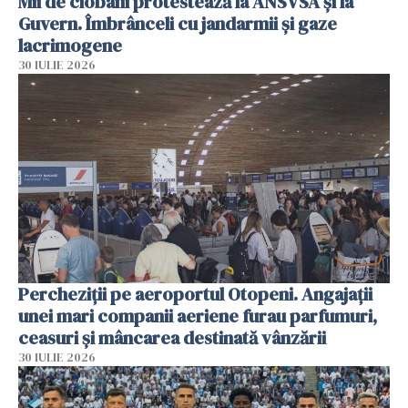
Mii de ciobani protestează la ANSVSA și la
Guvern. Îmbrânceli cu jandarmii și gaze
lacrimogene
30 IULIE 2026
Percheziții pe aeroportul Otopeni. Angajații
unei mari companii aeriene furau parfumuri,
ceasuri și mâncarea destinată vânzării
30 IULIE 2026