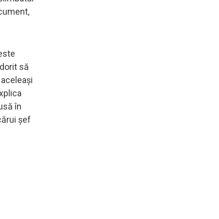
document,
 este
 dorit să
 aceleaşi
xplica
usă în
ărui şef