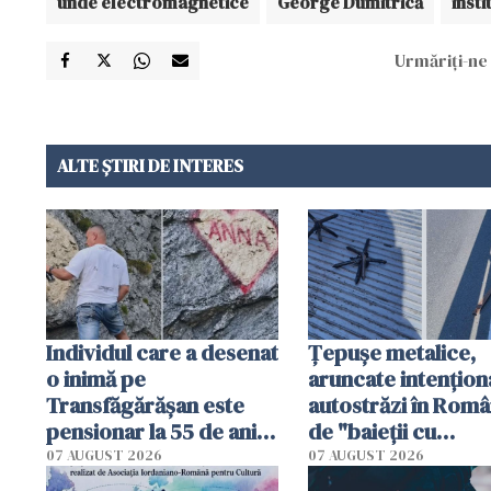
unde electromagnetice
George Dumitrică
insti
Urmăriți-ne 
ALTE ȘTIRI DE INTERES
Individul care a desenat
Țepușe metalice,
o inimă pe
aruncate intențion
Transfăgărășan este
autostrăzi în Româ
pensionar la 55 de ani.
de "baieții cu
Poliția l-a identificat
platforme": "Mi-au
07 AUGUST 2026
07 AUGUST 2026
cerut 1200 lei să m