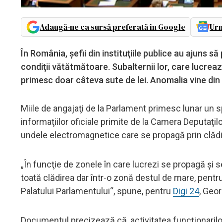
Adaugă-ne ca sursă preferată în Google
Urm
În România, şefii din instituţiile publice au ajuns să
condiţii vătătmătoare. Subalternii lor, care lucreaz
primesc doar câteva sute de lei. Anomalia vine din 
Miile de angajaţi de la Parlament primesc lunar un sp
informaţiilor oficiale primite de la Camera Deputaţilor
undele electromagnetice care se propagă prin clăd
„În funcţie de zonele în care lucrezi se propagă şi 
toată clădirea dar într-o zonă destul de mare, pentr
Palatului Parlamentului“, spune, pentru
Digi 24
, Geo
Documentul precizează că, activitatea funcţionarilo