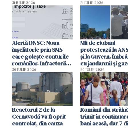
autoritățile
planul roșu de
31 IULIE 2026
31 IULIE 2026
intervenție
Alertă DNSC: Noua
Mii de ciobani
înșelătorie prin SMS
protestează la AN
care golește conturile
și la Guvern. Îmbrâ
românilor. Infractorii
cu jandarmii și gaz
folosesc numele
lacrimogene
30 IULIE 2026
30 IULIE 2026
Ghișeul.ro și al Poliției
Române
Reactorul 2 de la
Românii din străin
Cernavodă va fi oprit
trimit în continuar
controlat, din cauza
bani acasă, dar 7 d