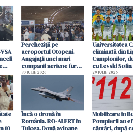
Percheziții pe
Universitatea C
SVSA
aeroportul Otopeni.
eliminată din Li
nceli
Angajații unei mari
Campionilor, d
e
companii aeriene furau
cu Levski Sofia
parfumuri, ceasuri și
30 IULIE 2026
29 IULIE 2026
mâncarea destinată
vânzării
ătate
Încă o dronă în
Mobilizare în B
e
România. RO-ALERT în
Pompierii au ef
in 10
Tulcea. Două avioane
căutări, după c