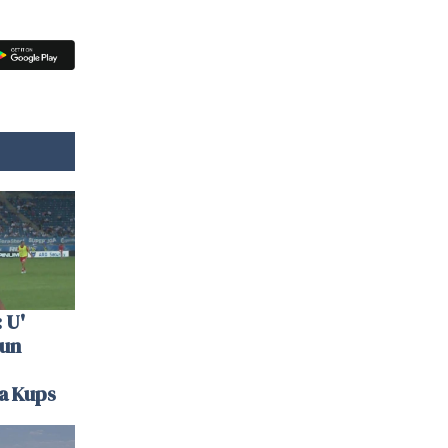
 U'
 un
la Kups