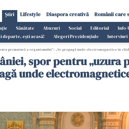
Știri
Lifestyle
Diaspora creativă
Românii care 
ație
Sănătate
Abuzuri
Social
Editorial
Info-
ti departe, ești acasă!
Alegeri Prezidențiale
Interviuri
uzura prematură a organismului”: „Se propagă unde electromagnetice în clădi
âniei, spor pentru „uzura
agă unde electromagnetice 