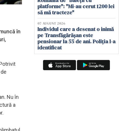
România de "baieții cu
platforme": "Mi-au cerut 1200 lei
să mă tracteze"
07 AUGUST 2026
Individul care a desenat o inimă
u muncă în
pe Transfăgărășan este
ri,
pensionar la 55 de ani. Poliția l-a
identificat
otrivit
 de
an. Nu în
ctură a
r.
plimbatul