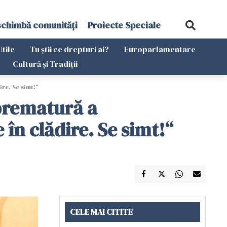
schimbă comunități
Proiecte Speciale
Utile
Tu știi ce drepturi ai?
Europarlamentare
Cultură și Tradiții
re. Se simt!“
 prematură a
în clădire. Se simt!“
CELE MAI CITITE