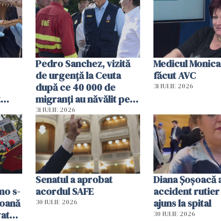
Pedro Sanchez, vizită
Medicul Monica
de urgență la Ceuta
făcut AVC
după ce 40 000 de
31 IULIE 2026
t
migranți au năvălit pe
și o
teritoriul spaniol: „Vom
31 IULIE 2026
ni
mobiliza toate
resursele"
Senatul a aprobat
Diana Șoșoacă a
mo s-
acordul SAFE
accident rutier 
soană
ajuns la spital
30 IULIE 2026
vat
30 IULIE 2026