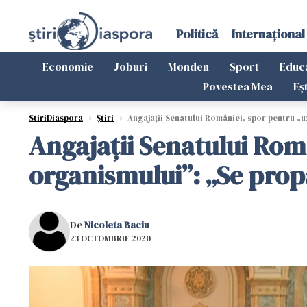
Politică
Internațional
Economie
Joburi
Monden
Sport
Educ
Povestea Mea
Eș
StiriDiaspora
›
Știri
›
Angajații Senatului României, spor pentru „
Angajații Senatului Rom
organismului”: „Se prop
De
Nicoleta Baciu
23 OCTOMBRIE 2020