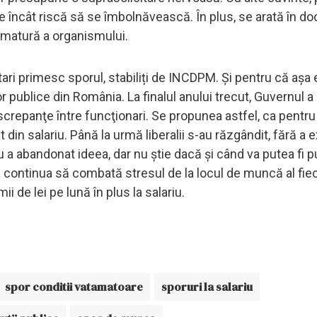
 tare încât riscă să se îmbolnăvească. În plus, se arată în 
rematură a organismului.
tari primesc sporul, stabiliți de INCDPM. Şi pentru că aşa
lor publice din România. La finalul anului trecut, Guvernul a
repanţe între funcţionari. Se propunea astfel, ca pentru
 din salariu. Până la urmă liberalii s-au răzgândit, fără a e
 a abandonat ideea, dar nu ştie dacă şi când va putea fi p
 continua să combată stresul de la locul de muncă al fiec
i de lei pe lună în plus la salariu.
spor conditii vatamatoare
sporuri la salariu