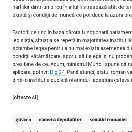
hârtiilor dintr-un birou în altul îi stresează atât de
există şi condiţii de muncă ce pot duce la uzura p
Factorii de risc în baza cărora funcţionarii parlamen
legislaţia, situaţia se repetă în majoritatea instituţii
schimbe legea pentru a nu mai exista asemenea disc
condiţii vătămătoare, sporul să fie egal şi nu procent
prea bine de ce. Acum, ministrul Muncii spune că nu
aplicare, potrivit
Digi24.
Până atunci, statul român va
dintr-o instituţie publică oferindu-i acestuia câteva mi
[citeste si]
guvern
camera deputatilor
senatul romaniei