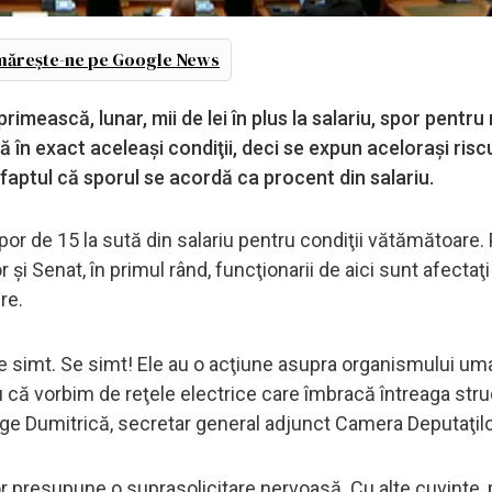
ărește-ne pe Google News
 primească, lunar, mii de lei în plus la salariu, spor pentr
ă în exact aceleaşi condiţii, deci se expun aceloraşi riscu
faptul că sporul se acordă ca procent din salariu.
or de 15 la sută din salariu pentru condiţii vătămătoare. P
 şi Senat, în primul rând, funcţionarii de aici sunt afectaţi
ire.
se simt. Se simt! Ele au o acţiune asupra organismului um
u că vorbim de reţele electrice care îmbracă întreaga stru
rge Dumitrică, secretar general adjunct Camera Deputaţilo
r presupune o suprasolicitare nervoasă. Cu alte cuvinte, 