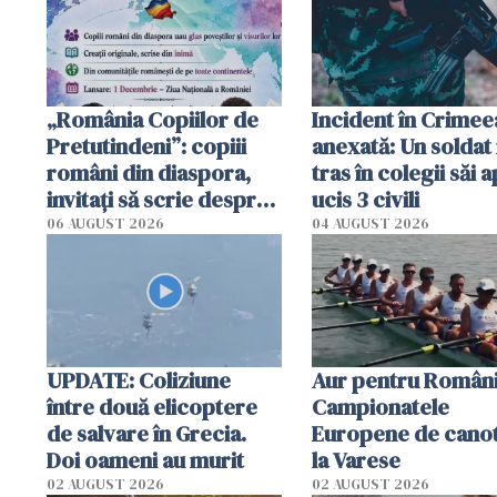
tracteze"
„România Copiilor de
Incident în Crimee
Pretutindeni”: copiii
anexată: Un soldat 
români din diaspora,
tras în colegii săi a
invitați să scrie despre
ucis 3 civili
România într-un volum
06 AUGUST 2026
04 AUGUST 2026
special
UPDATE: Coliziune
Aur pentru Români
între două elicoptere
Campionatele
de salvare în Grecia.
Europene de canot
Doi oameni au murit
la Varese
02 AUGUST 2026
02 AUGUST 2026