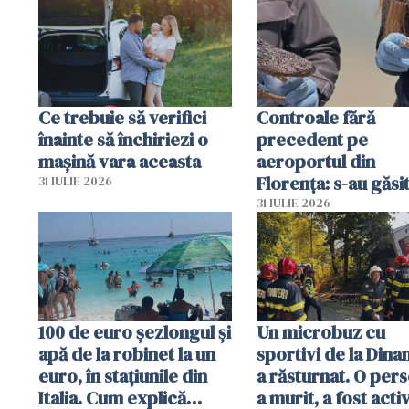
Ce trebuie să verifici
Controale fără
înainte să închiriezi o
precedent pe
mașină vara aceasta
aeroportul din
Florența: s-au găsi
31 IULIE 2026
capete de aligator 
31 IULIE 2026
sumă imensă de ba
100 de euro șezlongul și
Un microbuz cu
apă de la robinet la un
sportivi de la Dina
euro, în stațiunile din
a răsturnat. O per
Italia. Cum explică
a murit, a fost acti