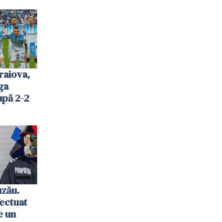
raiova,
ga
upă 2-2
uzău.
ectuat
e un