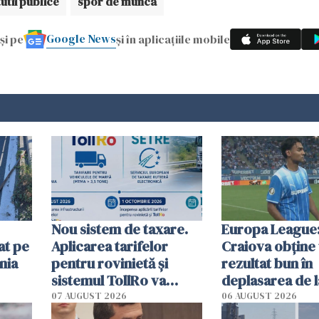
tutii publice
spor de munca
Google News
și pe
și în aplicațiile mobile
Nou sistem de taxare.
Europa League:
at pe
Aplicarea tarifelor
Craiova obține
nia
pentru rovinietă şi
rezultat bun în
sistemul TollRo va
deplasarea de 
începe la 1 octombrie
07 AUGUST 2026
06 AUGUST 2026
ă