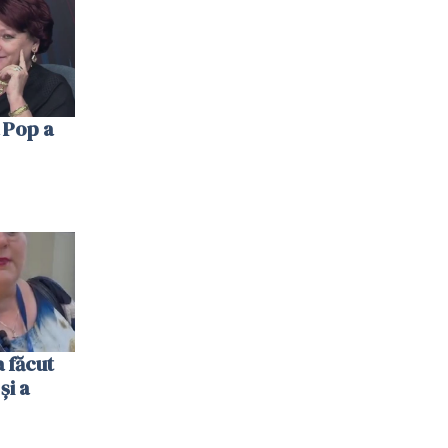
 Pop a
 făcut
și a