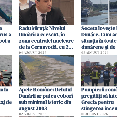
a
Radu Miruţă: Nivelul
Seceta lovește 
rus a
Dunării a crescut, în
Dunăre. Cum ar
poi a
zona centralei nucleare
situația în toate
de la Cernavodă, cu 2
dunărene și de
cm faţă de ziua trecută
România resim
04 AUGUST 2026
03 AUGUST 2026
efectele, deși a
în iulie
a la
Apele Române: Debitul
Pompierii româ
Dunării ar putea coborî
pregătiţi să int
aj de
sub minimul istoric din
Grecia pentru
august 2003
stingerea incen
02 AUGUST 2026
01 AUGUST 2026