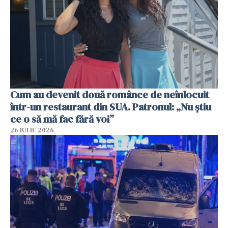
Cum au devenit două românce de neînlocuit
într-un restaurant din SUA. Patronul: „Nu știu
ce o să mă fac fără voi”
26 IULIE 2026