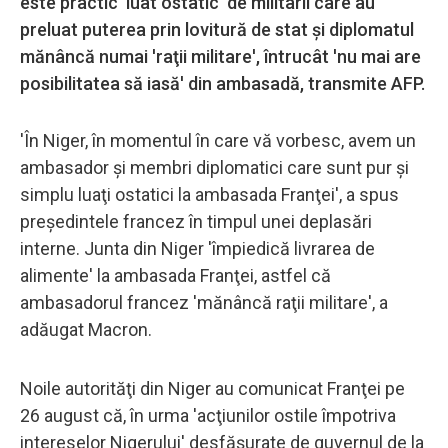
este practic 'luat ostatic' de militarii care au
preluat puterea prin lovitură de stat şi diplomatul
mănâncă numai 'raţii militare', întrucât 'nu mai are
posibilitatea să iasă' din ambasadă, transmite AFP.
'În Niger, în momentul în care vă vorbesc, avem un
ambasador şi membri diplomatici care sunt pur şi
simplu luaţi ostatici la ambasada Franţei', a spus
preşedintele francez în timpul unei deplasări
interne. Junta din Niger 'împiedică livrarea de
alimente' la ambasada Franţei, astfel că
ambasadorul francez 'mănâncă raţii militare', a
adăugat Macron.
Noile autorităţi din Niger au comunicat Franţei pe
26 august că, în urma 'acţiunilor ostile împotriva
intereselor Nigerului' desfăşurate de guvernul de la