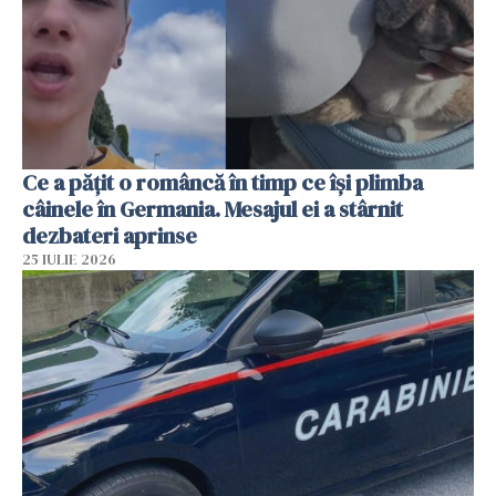
Ce a pățit o româncă în timp ce își plimba
câinele în Germania. Mesajul ei a stârnit
dezbateri aprinse
25 IULIE 2026