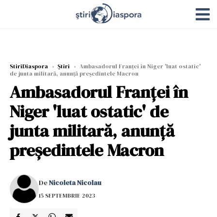
StiriDiaspora
›
Știri
›
Ambasadorul Franţei în Niger 'luat ostatic'
de junta militară, anunţă preşedintele Macron
Ambasadorul Franţei în
Niger 'luat ostatic' de
junta militară, anunţă
preşedintele Macron
De
Nicoleta Nicolau
15 SEPTEMBRIE 2023