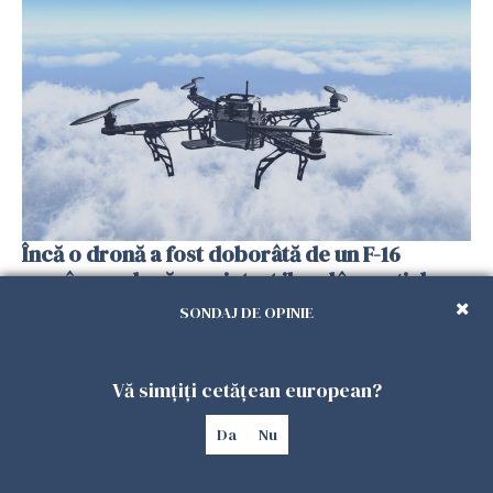
Încă o dronă a fost doborâtă de un F-16
românesc după ce a intrat ilegal în spațiul
aerian al României
SONDAJ DE OPINIE
25 IULIE 2026
Vă simțiți cetățean european?
Da
Nu