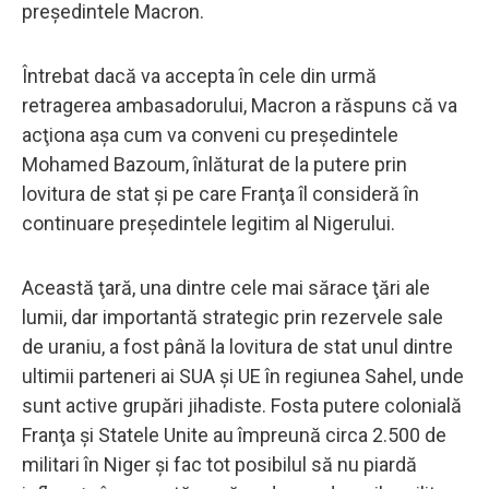
preşedintele Macron.
Întrebat dacă va accepta în cele din urmă
retragerea ambasadorului, Macron a răspuns că va
acţiona aşa cum va conveni cu preşedintele
Mohamed Bazoum, înlăturat de la putere prin
lovitura de stat şi pe care Franţa îl consideră în
continuare preşedintele legitim al Nigerului.
Această ţară, una dintre cele mai sărace ţări ale
lumii, dar importantă strategic prin rezervele sale
de uraniu, a fost până la lovitura de stat unul dintre
ultimii parteneri ai SUA şi UE în regiunea Sahel, unde
sunt active grupări jihadiste. Fosta putere colonială
Franţa şi Statele Unite au împreună circa 2.500 de
militari în Niger şi fac tot posibilul să nu piardă