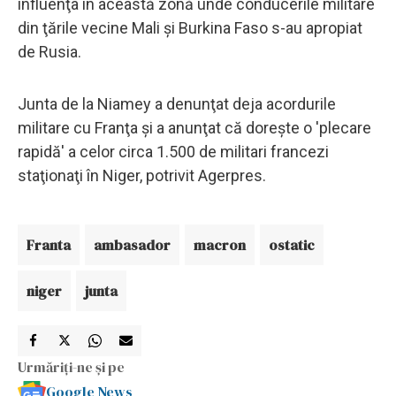
influenţa în această zonă unde conducerile militare
din ţările vecine Mali şi Burkina Faso s-au apropiat
de Rusia.
Junta de la Niamey a denunţat deja acordurile
militare cu Franţa şi a anunţat că doreşte o 'plecare
rapidă' a celor circa 1.500 de militari francezi
staţionaţi în Niger, potrivit Agerpres.
Franta
ambasador
macron
ostatic
niger
junta
Urmăriți-ne și pe
Google News