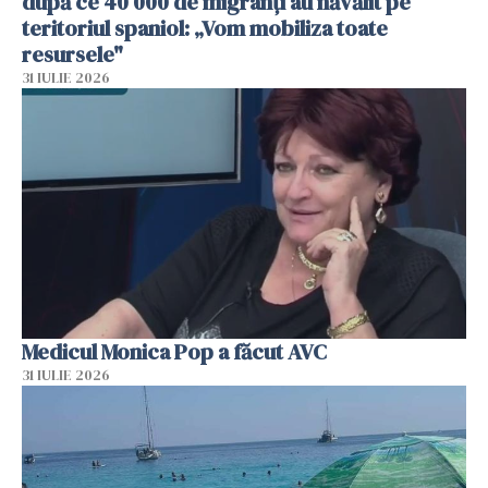
după ce 40 000 de migranți au năvălit pe
teritoriul spaniol: „Vom mobiliza toate
resursele"
31 IULIE 2026
Medicul Monica Pop a făcut AVC
31 IULIE 2026