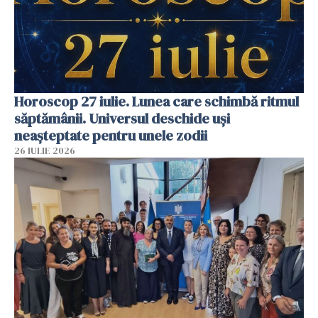
Horoscop 27 iulie. Lunea care schimbă ritmul
săptămânii. Universul deschide uși
neașteptate pentru unele zodii
26 IULIE 2026