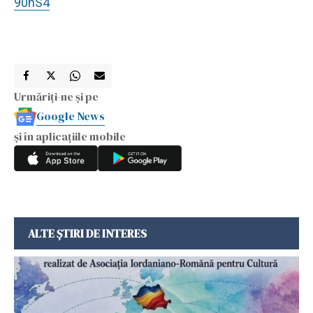
90nS4
Urmăriți-ne și pe
Google News
și în aplicațiile mobile
ALTE ȘTIRI DE INTERES