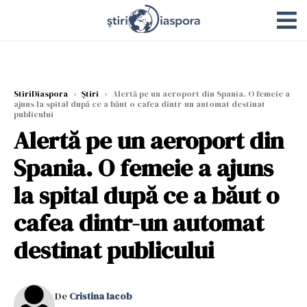
StiriDiaspora
›
Știri
›
Alertă pe un aeroport din Spania. O femeie a
ajuns la spital după ce a băut o cafea dintr-un automat destinat
publicului
Alertă pe un aeroport din
Spania. O femeie a ajuns
la spital după ce a băut o
cafea dintr-un automat
destinat publicului
De
Cristina Iacob