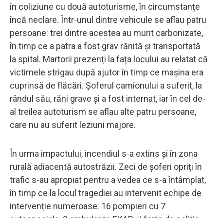
în coliziune cu două autoturisme, în circumstanțe
încă neclare. Într-unul dintre vehicule se aflau patru
persoane: trei dintre acestea au murit carbonizate,
în timp ce a patra a fost grav rănită și transportată
la spital. Martorii prezenți la fața locului au relatat că
victimele strigau după ajutor în timp ce mașina era
cuprinsă de flăcări. Șoferul camionului a suferit, la
rândul său, răni grave și a fost internat, iar în cel de-
al treilea autoturism se aflau alte patru persoane,
care nu au suferit leziuni majore.
În urma impactului, incendiul s-a extins și în zona
rurală adiacentă autostrăzii. Zeci de șoferi opriți în
trafic s-au apropiat pentru a vedea ce s-a întâmplat,
în timp ce la locul tragediei au intervenit echipe de
intervenție numeroase: 16 pompieri cu 7