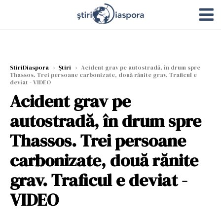
StiriDiaspora
›
Știri
›
Acident grav pe autostradă, în drum spre
Thassos. Trei persoane carbonizate, două rănite grav. Traficul e
deviat - VIDEO
Acident grav pe
autostradă, în drum spre
Thassos. Trei persoane
carbonizate, două rănite
grav. Traficul e deviat -
VIDEO