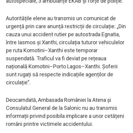
autospeciale, 3 ambulanțe EKAB și forțe de poliție.
Autoritățile elene au transmis un comunicat de
urgență prin care anunță restricții de circulație: „Din
cauza unui accident rutier pe autostrada Egnatia,
între Iasmos și Xanthi, circulația tuturor vehiculelor
pe ruta Komotini–Xanthi este temporar
suspendată. Traficul va fi deviat pe rețeaua
națională Komotini–Porto Lagos–Xanthi. Șoferii
sunt rugați să respecte indicațiile agenților de
circulație”.
Deocamdată, Ambasada României la Atena și
Consulatul General de la Salonic nu au transmis
informații privind posibila implicare a unor cetățeni
români printre victimele accidentului.