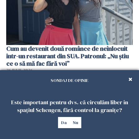
Cum au devenit două românce de neînlocuit
într-un restaurant din SUA. Patronul: „Nu știu
ce o să mă fac fără voi”
26 IULIE 2026
SONDAJ DE OPINIE
Este important pentru dvs. că circulăm liber în
spațiul Schengen, fără control la granițe?
Da
Nu