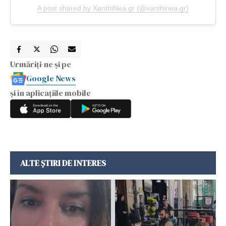
A post shared by XanthiNea.gr (@xanthinea.gr)
Urmăriți-ne și pe
Google News
și în aplicațiile mobile
ALTE ȘTIRI DE INTERES