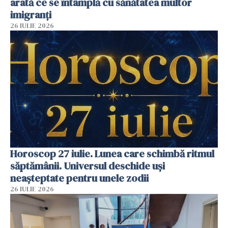
arată ce se întâmplă cu sănătatea multor
imigranți
26 IULIE 2026
Horoscop 27 iulie. Lunea care schimbă ritmul
săptămânii. Universul deschide uși
neașteptate pentru unele zodii
26 IULIE 2026