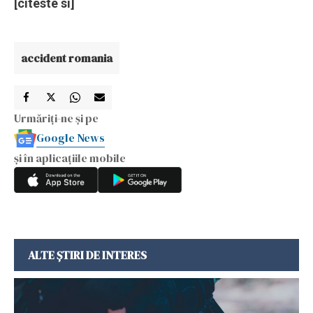
[citeste si]
accident romania
Urmăriți-ne și pe
Google News
și în aplicațiile mobile
ALTE ȘTIRI DE INTERES