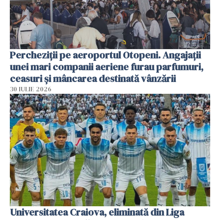
Percheziții pe aeroportul Otopeni. Angajații
unei mari companii aeriene furau parfumuri,
ceasuri și mâncarea destinată vânzării
30 IULIE 2026
Universitatea Craiova, eliminată din Liga