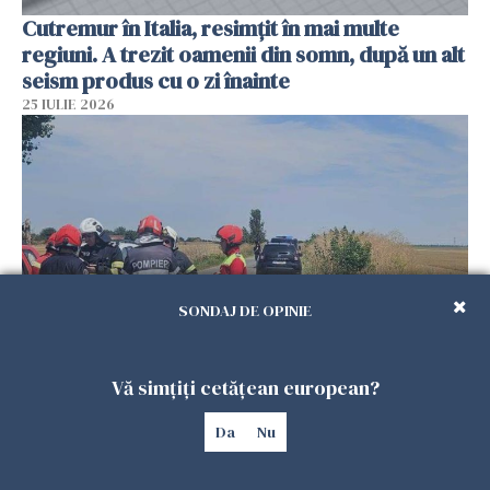
Cutremur în Italia, resimțit în mai multe
regiuni. A trezit oamenii din somn, după un alt
seism produs cu o zi înainte
25 IULIE 2026
SONDAJ DE OPINIE
Ciobanul care a găsit locul doborârii dronei a
Vă simțiți cetățean european?
fost ascuns de șeful de post al poliției
24 IULIE 2026
Da
Nu