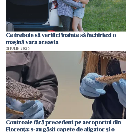
Ce trebuie să verifici înainte să închiriezi o
mașină vara aceasta
31 IULIE 2026
Controale fără precedent pe aeroportul din
Florența: s-au găsit capete de aligator și o