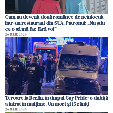
Cum au devenit două românce de neînlocuit
într-un restaurant din SUA. Patronul: „Nu știu
ce o să mă fac fără voi”
26 IULIE 2026
Teroare la Berlin, în timpul Gay Pride: o dubiță
a intrat în mulțime. Un mort și 15 răniți
26 IULIE 2026