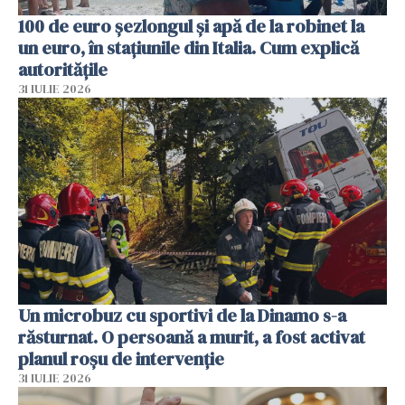
100 de euro șezlongul și apă de la robinet la
un euro, în stațiunile din Italia. Cum explică
autoritățile
31 IULIE 2026
Un microbuz cu sportivi de la Dinamo s-a
răsturnat. O persoană a murit, a fost activat
planul roșu de intervenție
31 IULIE 2026