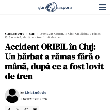
StiriDiaspora
›
Știri
›
Accident ORIBIL în Cluj: Un bărbat a rămas
fără o mână, după ce a fost lovit de tren
Accident ORIBIL în Cluj:
Un bărbat a rămas fără o
mână, după ce a fost lovit
de tren
De
Liviu Ludovic
19 NOIEMBRIE 2020