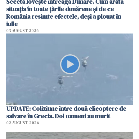
Seceta lovește întreaga Dunăre. Cum arată
situația în toate țările dunărene și de ce
România resimte efectele, deși a plouat în
iulie
03 AUGUST 2026
UPDATE: Coliziune între două elicoptere de
salvare în Grecia. Doi oameni au murit
02 AUGUST 2026