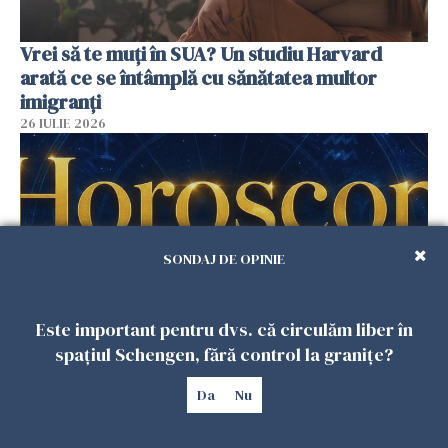
Vrei să te muți în SUA? Un studiu Harvard
arată ce se întâmplă cu sănătatea multor
imigranți
26 IULIE 2026
SONDAJ DE OPINIE
Este important pentru dvs. că circulăm liber în
spațiul Schengen, fără control la granițe?
Horoscop 27 iulie. Lunea care schimbă ritmul
săptămânii. Universul deschide uși
Da
Nu
neașteptate pentru unele zodii
26 IULIE 2026