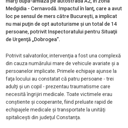
marţi după-amiază pe autostrada A2, în zona
Medgidia - Cernavodă. Impactul în lanţ, care a avut
loc pe sensul de mers către Bucureşti, a implicat
nu mai puţin de opt autoturisme şi un total de 14
persoane, potrivit Inspectoratului pentru Situaţii
de Urgenţă „Dobrogea”.
Potrivit salvatorilor, intervenţia a fost una complexă
din cauza numărului mare de vehicule avariate şi a
persoanelor implicate. Primele echipaje ajunse la
faţa locului au constatat că patru persoane - trei
adulţi şi un copil - prezentau traumatisme care
necesită îngrijiri medicale. Toate victimele erau
conştiente şi cooperante, fiind preluate rapid de
echipajele medicale şi transportate la unităţi
spitaliceşti din judeţul Constanţa.