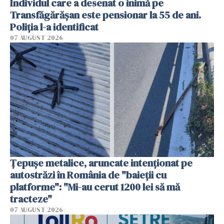
Individul care a desenat o inimă pe
Transfăgărășan este pensionar la 55 de ani.
Poliția l-a identificat
07 AUGUST 2026
Țepușe metalice, aruncate intenționat pe
autostrăzi în România de "baieții cu
platforme": "Mi-au cerut 1200 lei să mă
tracteze"
07 AUGUST 2026