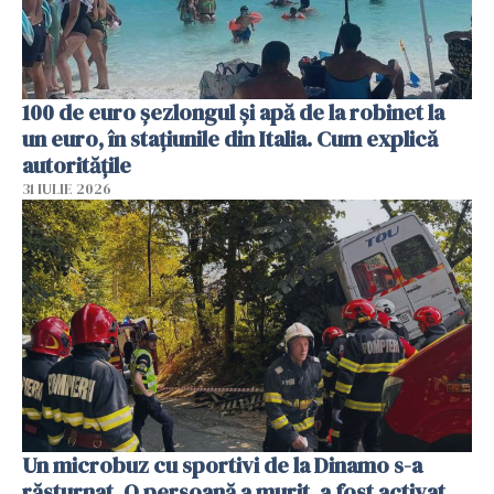
100 de euro șezlongul și apă de la robinet la
un euro, în stațiunile din Italia. Cum explică
autoritățile
31 IULIE 2026
Un microbuz cu sportivi de la Dinamo s-a
răsturnat. O persoană a murit, a fost activat