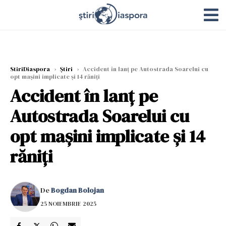
StiriDiaspora
›
Știri
›
Accident în lanț pe Autostrada Soarelui cu
opt mașini implicate și 14 răniți
Accident în lanț pe
Autostrada Soarelui cu
opt mașini implicate și 14
răniți
De
Bogdan Bolojan
25 NOIEMBRIE 2025