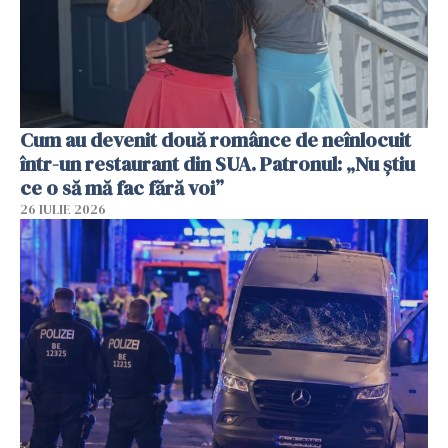
Cum au devenit două românce de neînlocuit
într-un restaurant din SUA. Patronul: „Nu știu
ce o să mă fac fără voi”
26 IULIE 2026