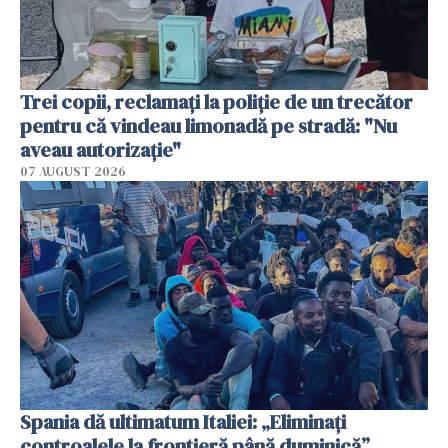
Trei copii, reclamați la poliție de un trecător
pentru că vindeau limonadă pe stradă: "Nu
aveau autorizație"
07 AUGUST 2026
Spania dă ultimatum Italiei: „Eliminați
controalele la frontieră până duminică”.