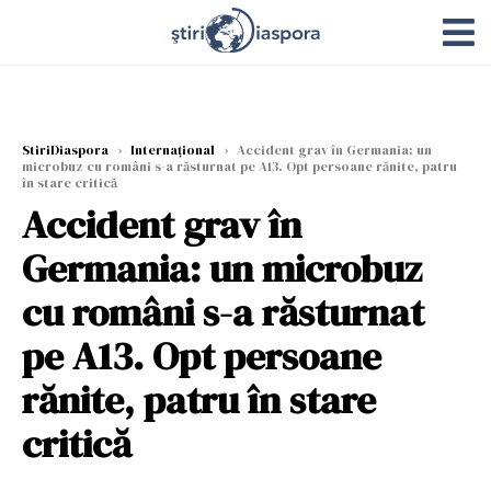
StiriDiaspora
›
Internațional
›
Accident grav în Germania: un
microbuz cu români s-a răsturnat pe A13. Opt persoane rănite, patru
în stare critică
Accident grav în
Germania: un microbuz
cu români s-a răsturnat
pe A13. Opt persoane
rănite, patru în stare
critică