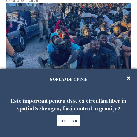
05 AUGUST 2026
S-a aflat câți imigranți au murit de fapt la
SONDAJ DE OPINIE
Ceuta, după discuțiile cu familiile
05 AUGUST 2026
Este important pentru dvs. că circulăm liber în
spațiul Schengen, fără control la granițe?
Da
Nu