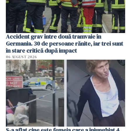
Accident grav între două tramvaie în
Germania. 30 de persoane rănite, iar trei sunt
în stare critică după impact
06 AUGUST 2026
S-a aflat cine este femeia care a înjunghiat 4