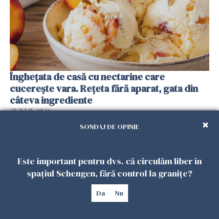
Înghețata de casă cu nectarine care
cucerește vara. Rețeta fără aparat, gata din
câteva ingrediente
25 IULIE 2026
SONDAJ DE OPINIE
Este important pentru dvs. că circulăm liber în
spațiul Schengen, fără control la granițe?
Da
Nu