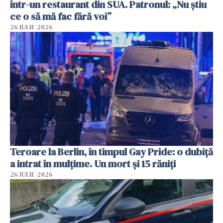
într-un restaurant din SUA. Patronul: „Nu știu
ce o să mă fac fără voi”
26 IULIE 2026
Teroare la Berlin, în timpul Gay Pride: o dubiță
a intrat în mulțime. Un mort și 15 răniți
26 IULIE 2026