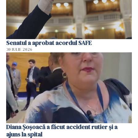
Senatul a aprobat acordul SAFE
30 IULIE 2026
Diana Șoșoacă a făcut accident rutier și a
ajuns la spital