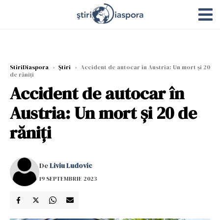
StiriDiaspora
›
Știri
›
Accident de autocar în Austria: Un mort şi 20
de răniţi
Accident de autocar în
Austria: Un mort şi 20 de
răniţi
De
Liviu Ludovic
19 SEPTEMBRIE 2023