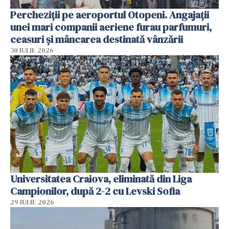
Percheziții pe aeroportul Otopeni. Angajații
unei mari companii aeriene furau parfumuri,
ceasuri și mâncarea destinată vânzării
30 IULIE 2026
Universitatea Craiova, eliminată din Liga
Campionilor, după 2-2 cu Levski Sofia
29 IULIE 2026