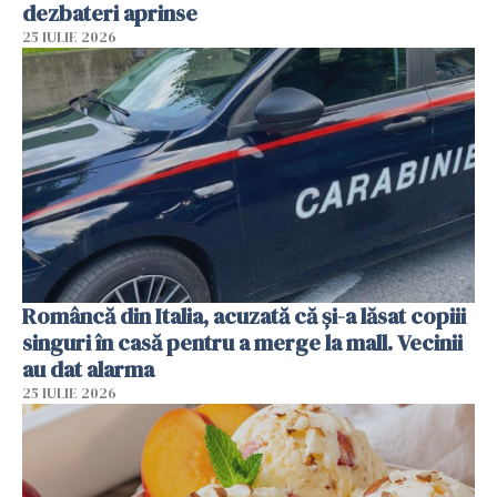
dezbateri aprinse
25 IULIE 2026
Româncă din Italia, acuzată că și-a lăsat copiii
singuri în casă pentru a merge la mall. Vecinii
au dat alarma
25 IULIE 2026