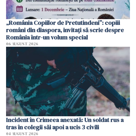
„România Copiilor de Pretutindeni”: copiii
români din diaspora, invitați să scrie despre
România într-un volum special
06 AUGUST 2026
Incident în Crimeea anexată: Un soldat rus a
tras în colegii săi apoi a ucis 3 civili
04 AUGUST 2026