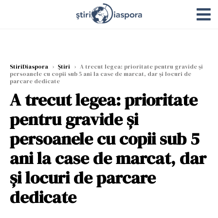
StiriDiaspora
›
Știri
›
A trecut legea: prioritate pentru gravide și
persoanele cu copii sub 5 ani la case de marcat, dar și locuri de
parcare dedicate
A trecut legea: prioritate
pentru gravide și
persoanele cu copii sub 5
ani la case de marcat, dar
și locuri de parcare
dedicate