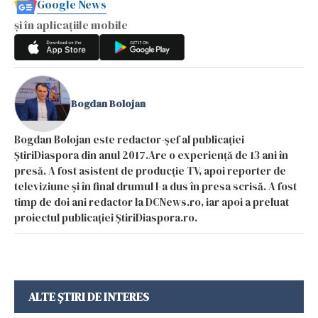
Google News
și în aplicațiile mobile
Bogdan Bolojan
Bogdan Bolojan este redactor-șef al publicației
ȘtiriDiaspora din anul 2017.Are o experiență de 13 ani în
presă. A fost asistent de producție TV, apoi reporter de
televiziune și în final drumul l-a dus în presa scrisă. A fost
timp de doi ani redactor la DCNews.ro, iar apoi a preluat
proiectul publicației ȘtiriDiaspora.ro.
ALTE ȘTIRI DE INTERES