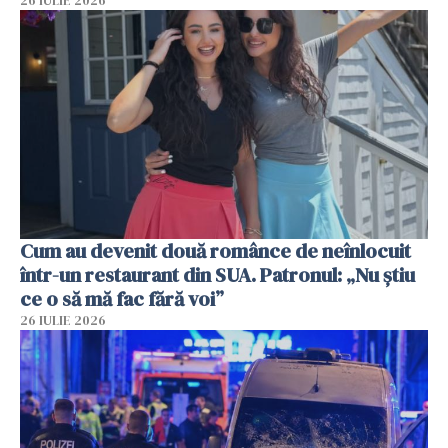
26 IULIE 2026
Cum au devenit două românce de neînlocuit
într-un restaurant din SUA. Patronul: „Nu știu
ce o să mă fac fără voi”
26 IULIE 2026