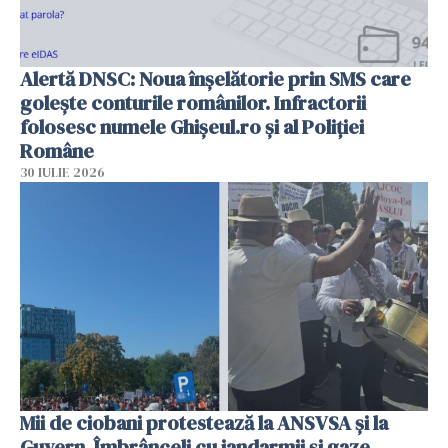
Alertă DNSC: Noua înșelătorie prin SMS care
golește conturile românilor. Infractorii
folosesc numele Ghișeul.ro și al Poliției
Române
30 IULIE 2026
Mii de ciobani protestează la ANSVSA și la
Guvern. Îmbrânceli cu jandarmii și gaze