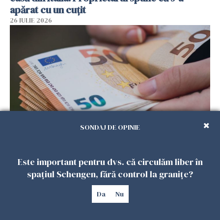
apărat cu un cuțit
26 IULIE 2026
SONDAJ DE OPINIE
Menajere și îngrijitori, în vizorul Fiscului din
Italia. Aproape 500.000 de euro din venituri,
Este important pentru dvs. că circulăm liber în
ascunși de autorități
spațiul Schengen, fără control la granițe?
26 IULIE 2026
Da
Nu