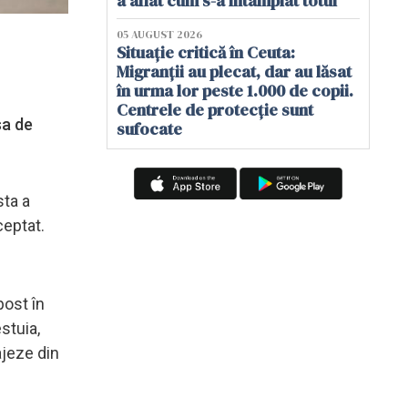
a aflat cum s-a întâmplat totul
05 AUGUST 2026
Situație critică în Ceuta:
Migranții au plecat, dar au lăsat
în urma lor peste 1.000 de copii.
Centrele de protecție sunt
sa de
sufocate
sta a
ceptat.
post în
stuia,
ajeze din