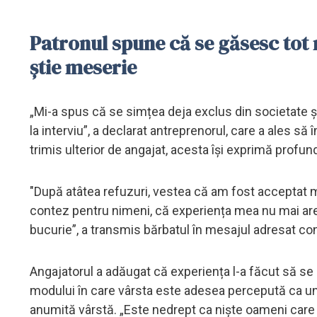
Patronul spune că se găsesc tot
știe meserie
„Mi-a spus că se simțea deja exclus din societate ș
la interviu”, a declarat antreprenorul, care a ales 
trimis ulterior de angajat, acesta își exprimă profu
"După atâtea refuzuri, vestea că am fost acceptat 
contez pentru nimeni, că experiența mea nu mai are 
bucurie”, a transmis bărbatul în mesajul adresat con
Angajatorul a adăugat că experiența l-a făcut să se
modului în care vârsta este adesea percepută ca un o
anumită vârstă. „Este nedrept ca niște oameni care a