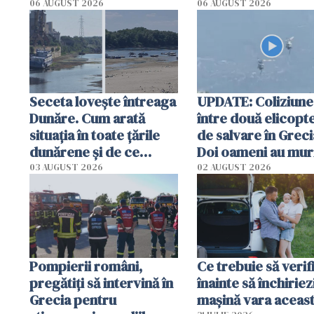
România într-un v
06 AUGUST 2026
06 AUGUST 2026
special
Seceta lovește întreaga
UPDATE: Coliziune
Dunăre. Cum arată
între două elicopt
situația în toate țările
de salvare în Greci
dunărene și de ce
Doi oameni au mur
România resimte
03 AUGUST 2026
02 AUGUST 2026
efectele, deși a plouat
în iulie
Pompierii români,
Ce trebuie să verif
pregătiţi să intervină în
înainte să închiriez
Grecia pentru
mașină vara aceas