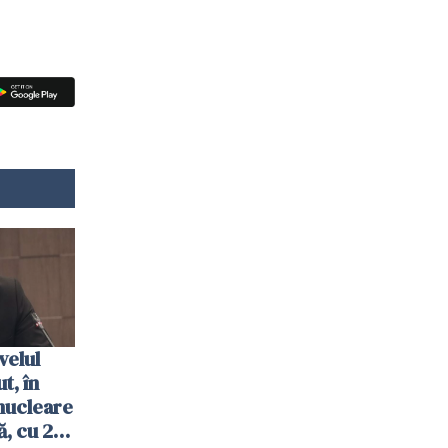
velul
t, în
nucleare
, cu 2