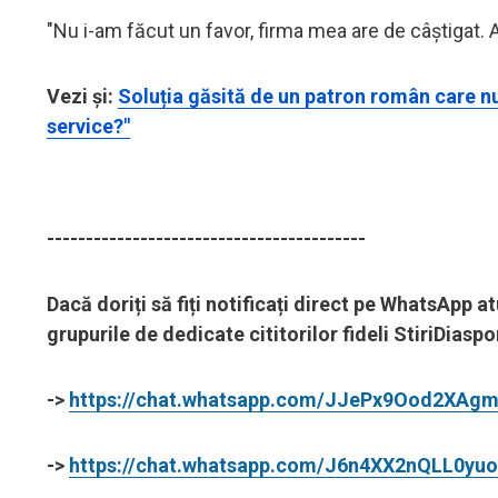
"Nu i-am făcut un favor, firma mea are de câștigat. 
Vezi și:
Soluția găsită de un patron român care nu
service?"
-----------------------------------------
Dacă doriți să fiți notificați direct pe WhatsApp a
grupurile de dedicate cititorilor fideli StiriDias
->
https://chat.whatsapp.com/JJePx9Ood2XAg
->
https://chat.whatsapp.com/J6n4XX2nQLL0yuo