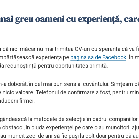
 mai greu oameni cu experiență, car
i că nici măcar nu mai trimitea CV-uri cu speranța că va 
să împărtășească experiența pe
pagina sa de Facebook
. În 
nda recunoștință pentru oportunitatea primită.
m-a doborât, în cel mai bun sens al cuvântului. Simțeam c
nicio valoare. Telefonul de confirmare a fost, pentru mi
ducerii firmei.
 gândească la metodele de selecție în cadrul companiilor 
bstacol, în ciuda experienței pe care o au muncitorii aju
u muncit zeci de ani să fie puși la colț doar pentru că au