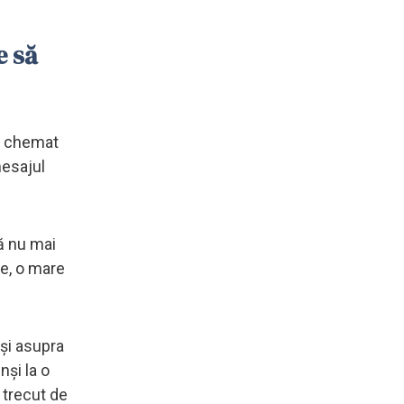
e să
fi chemat
mesajul
ă nu mai
ne, o mare
și asupra
nși la o
 trecut de