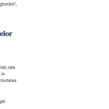
 ignorăm”,
elor
tat, rata
 în
tivitatea
gat.