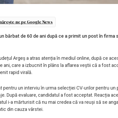
ărește-ne pe Google News
 bărbat de 60 de ani după ce a primit un post în firma 
dețul Argeș a atras atenția în mediul online, după ce ace
 ani, care a izbucnit în plâns la aflarea veștii că a fost ac
nit rapid virală.
t pentru un interviu în urma selecției CV-urilor pentru un 
je. După evaluare, candidatul a fost acceptat. Reacția ace
batul i-a mărturisit că nu mai credea că va reuși să se ang
tic din cauza vârstei.