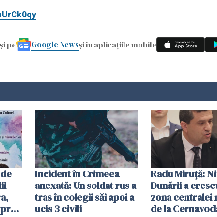
mUrCk0qy
Google News
și pe
și în aplicațiile mobile
 de
Incident în Crimeea
Radu Miruţă: Ni
ii
anexată: Un soldat rus a
Dunării a crescu
a,
tras în colegii săi apoi a
zona centralei 
spre
ucis 3 civili
de la Cernavodă