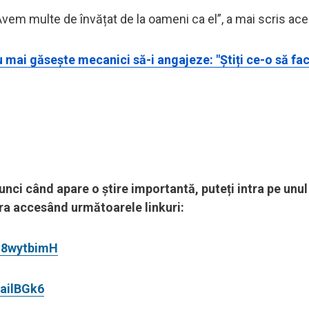
Avem multe de învățat de la oameni ca el”, a mai scris ace
 mai găsește mecanici să-i angajeze: "Știți ce-o să fac
tunci când apare o știre importantă, puteți intra pe unul
pora accesând următoarele linkuri:
m8wytbimH
ailBGk6