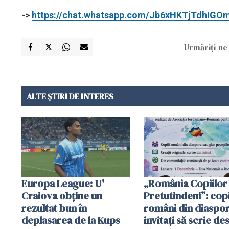
->
https://chat.whatsapp.com/Jb6xHKTjTdhIGO
Urmăriți-ne 
ALTE ȘTIRI DE INTERES
Europa League: U'
„România Copiilor
Craiova obține un
Pretutindeni”: copi
rezultat bun în
români din diaspor
deplasarea de la Kups
invitați să scrie de