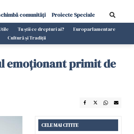
schimbă comunități
Proiecte Speciale
Utile
Tu știi ce drepturi ai?
Europarlamentare
Cultură și Tradiții
jul emoționant primit de
CELE MAI CITITE