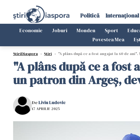
Politică
Internațional
Economie
Joburi
Monden
Sport
Educ
Povestea Mea
Eș
StiriDiaspora
›
Știri
›
"A plâns după ce a fost angajat la 60 de ani".
"A plâns după ce a fost 
un patron din Argeș, dev
De
Liviu Ludovic
17 APRILIE 2025