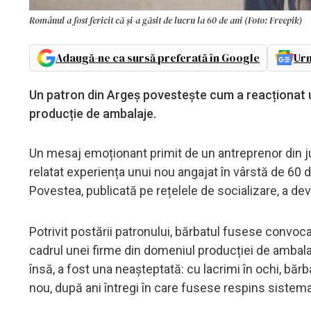
Românul a fost fericit că și-a găsit de lucru la 60 de ani (Foto: Freepik)
Adaugă-ne ca sursă preferată în Google
Urm
Un patron din Argeș povestește cum a reacționat un
producție de ambalaje.
Un mesaj emoționant primit de un antreprenor din ju
relatat experiența unui nou angajat în vârstă de 60 de
Povestea, publicată pe rețelele de socializare, a deve
Potrivit postării patronului, bărbatul fusese convoca
cadrul unei firme din domeniul producției de ambala
însă, a fost una neașteptată: cu lacrimi în ochi, băr
nou, după ani întregi în care fusese respins sistema