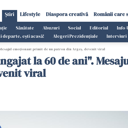
Știri
Lifestyle
Diaspora creativă
Românii care 
ație
Sănătate
Abuzuri
Social
Editorial
Info-
ti departe, ești acasă!
Alegeri Prezidențiale
Interviuri
 Mesajul emoționant primit de un patron din Argeș, devenit viral
angajat la 60 de ani". Mesa
enit viral