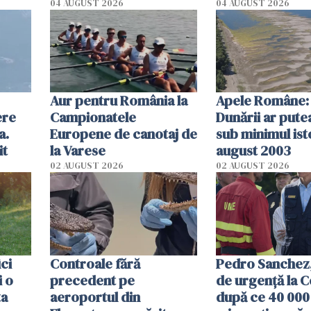
olum
cm faţă de ziua
04 AUGUST 2026
04 AUGUST 2026
Aur pentru România la
Apele Române: 
ere
Campionatele
Dunării ar pute
a.
Europene de canotaj de
sub minimul ist
it
la Varese
august 2003
02 AUGUST 2026
02 AUGUST 2026
ici
Controale fără
Pedro Sanchez, 
i o
precedent pe
de urgență la C
ta
aeroportul din
după ce 40 000