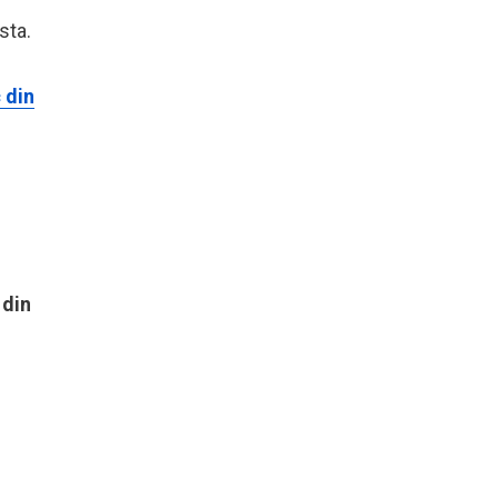
sta.
 din
 din