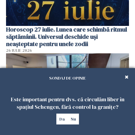
Horoscop 27 iulie. Lunea care schimbă ritmul
săptămânii. Universul deschide uși
neașteptate pentru unele zodii
26 IULIE 2026
SONDAJ DE OPINIE
Este important pentru dvs. că circulăm liber în
spațiul Schengen, fără control la granițe?
Da
Nu
Accidente, spitalizare sau alte urgențe?
Consulatul României la Roma promite