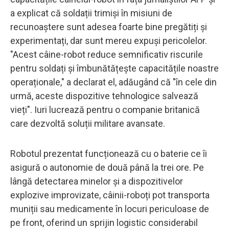
a explicat că soldații trimiși în misiuni de
recunoaștere sunt adesea foarte bine pregătiți și
experimentați, dar sunt mereu expuși pericolelor.
"Acest câine-robot reduce semnificativ riscurile
pentru soldați și îmbunătățește capacitățile noastre
operaționale," a declarat el, adăugând că "în cele din
urmă, aceste dispozitive tehnologice salvează
vieți". Iuri lucrează pentru o companie britanică
care dezvoltă soluții militare avansate.
Robotul prezentat funcționează cu o baterie ce îi
asigură o autonomie de două până la trei ore. Pe
lângă detectarea minelor și a dispozitivelor
explozive improvizate, câinii-roboți pot transporta
muniții sau medicamente în locuri periculoase de
pe front, oferind un sprijin logistic considerabil