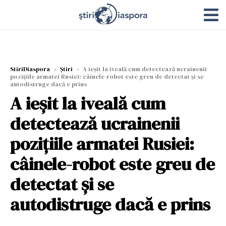
StiriDiaspora
›
Știri
›
A ieșit la iveală cum detectează ucrainenii
pozițiile armatei Rusiei: câinele-robot este greu de detectat și se
autodistruge dacă e prins
A ieșit la iveală cum
detectează ucrainenii
pozițiile armatei Rusiei:
câinele-robot este greu de
detectat și se
autodistruge dacă e prins