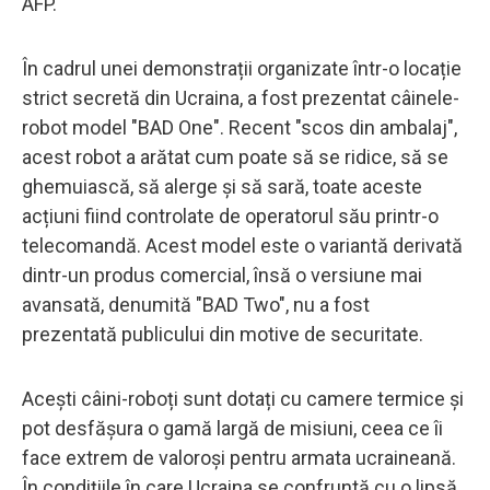
AFP.
În cadrul unei demonstrații organizate într-o locație
strict secretă din Ucraina, a fost prezentat câinele-
robot model "BAD One". Recent "scos din ambalaj",
acest robot a arătat cum poate să se ridice, să se
ghemuiască, să alerge și să sară, toate aceste
acțiuni fiind controlate de operatorul său printr-o
telecomandă. Acest model este o variantă derivată
dintr-un produs comercial, însă o versiune mai
avansată, denumită "BAD Two", nu a fost
prezentată publicului din motive de securitate.
Acești câini-roboți sunt dotați cu camere termice și
pot desfășura o gamă largă de misiuni, ceea ce îi
face extrem de valoroși pentru armata ucraineană.
În condițiile în care Ucraina se confruntă cu o lipsă