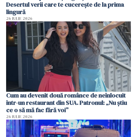
Desertul verii care te cucerește de la prima
lingură
26 IULIE 2026
Cum au devenit două românce de neînlocuit
într-un restaurant din SUA. Patronul: „Nu știu
ce o să mă fac fără voi”
26 IULIE 2026