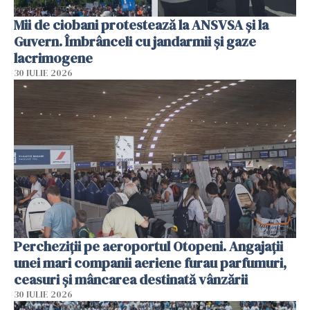
Mii de ciobani protestează la ANSVSA și la
Guvern. Îmbrânceli cu jandarmii și gaze
lacrimogene
30 IULIE 2026
Percheziții pe aeroportul Otopeni. Angajații
unei mari companii aeriene furau parfumuri,
ceasuri și mâncarea destinată vânzării
30 IULIE 2026