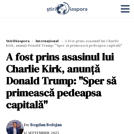
StiriDiaspora
›
Internațional
›
A fost prins asasinul lui Charlie
Kirk, anunță Donald Trump: "Sper să primească pedeapsa capitală"
A fost prins asasinul lui
Charlie Kirk, anunță
Donald Trump: "Sper să
primească pedeapsa
capitală"
De
Bogdan Bolojan
12 SEPTEMBRIE 2025