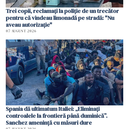
Trei copii, reclamați la poliție de un trecător
pentru că vindeau limonadă pe stradă: "Nu
aveau autorizație"
07 AUGUST 2026
Spania dă ultimatum Italiei: „Eliminați
controalele la frontieră până duminică”.
Sanchez amenință cu măsuri dure
07 AUGUST 2026