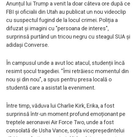
Anunțul lui Trump a venit la doar câteva ore după ce
FBI și oficialii din Utah au publicat un nou videoclip
cu suspectul fugind de la locul crimei. Poliția a
difuzat și imagini cu "persoana de interes",
surprinsă purtând un tricou negru cu steagul SUA și
adidași Converse.
În campusul unde a avut loc atacul, studenții încă
resimt șocul tragediei. "Îmi retrăiesc momentul din
nou și din nou", a spus pentru presa locală o
studentă care a asistat la eveniment.
Între timp, văduva lui Charlie Kirk, Erika, a fost
surprinsă într-un moment profund emoționant pe
treptele aeronavei Air Force Two, unde a fost
consolată de Usha Vance, soția vicepreședintelui