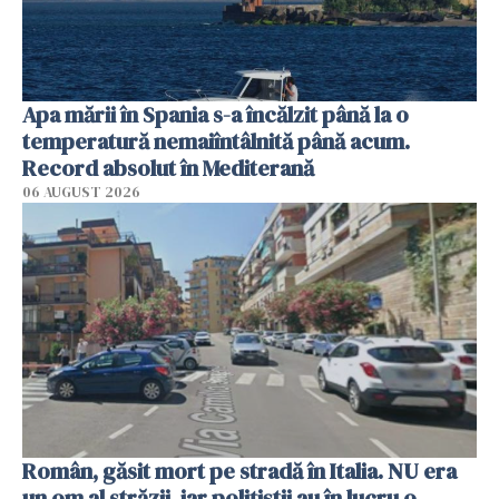
Apa mării în Spania s-a încălzit până la o
temperatură nemaiîntâlnită până acum.
Record absolut în Mediterană
06 AUGUST 2026
Român, găsit mort pe stradă în Italia. NU era
un om al străzii, iar polițiștii au în lucru o