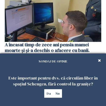
A încasat timp de zece ani pensia mamei
moarte și și-a deschis o afacere cu banii.
Frauda de 230.000 de euro, descoperită de
autorități
SONDAJ DE OPINIE
05 AUGUST 2026
Este important pentru dvs. că circulăm liber în
spațiul Schengen, fără control la granițe?
Da
Nu