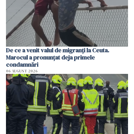
De ce a venit valul de migranți la Ceuta.
Marocul a pronunțat deja primele
condamnări
06 AUGUST 2026