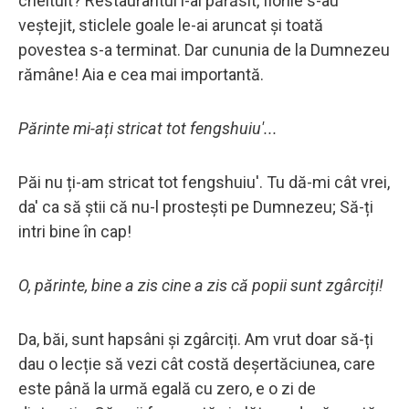
cheltuit? Restaurantul l-ai părăsit, florile s-au
veștejit, sticlele goale le-ai aruncat și toată
povestea s-a terminat. Dar cununia de la Dumnezeu
rămâne! Aia e cea mai importantă.
Părinte mi-ați stricat tot fengshuiu'...
Păi nu ți-am stricat tot fengshuiu'. Tu dă-mi cât vrei,
da' ca să știi că nu-l prostești pe Dumnezeu; Să-ți
intri bine în cap!
O, părinte, bine a zis cine a zis că popii sunt zgârciți!
Da, băi, sunt hapsâni și zgârciți. Am vrut doar să-ți
dau o lecție să vezi cât costă deșertăciunea, care
este până la urmă egală cu zero, e o zi de