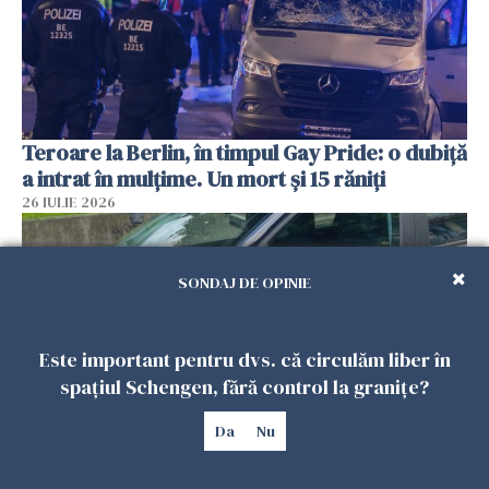
Teroare la Berlin, în timpul Gay Pride: o dubiță
a intrat în mulțime. Un mort și 15 răniți
26 IULIE 2026
SONDAJ DE OPINIE
Este important pentru dvs. că circulăm liber în
spațiul Schengen, fără control la granițe?
Da
Nu
Român, în stare critică după ce a intrat într-o