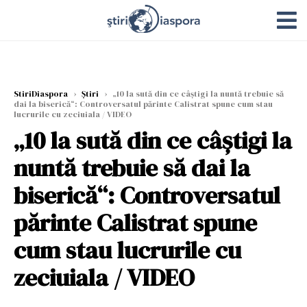
StiriDiaspora
›
Știri
›
„10 la sută din ce câștigi la nuntă trebuie să
dai la biserică“: Controversatul părinte Calistrat spune cum stau
lucrurile cu zeciuiala / VIDEO
„10 la sută din ce câștigi la
nuntă trebuie să dai la
biserică“: Controversatul
părinte Calistrat spune
cum stau lucrurile cu
zeciuiala / VIDEO