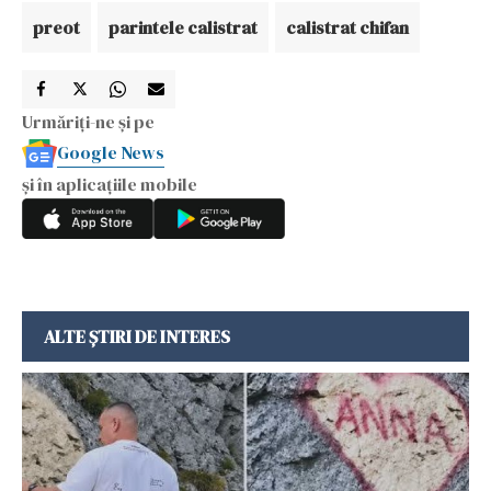
preot
parintele calistrat
calistrat chifan
Urmăriți-ne și pe
Google News
și în aplicațiile mobile
ALTE ȘTIRI DE INTERES