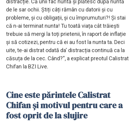
distracție. Că unii fac nuntă și plătesc după nuntă
de le sar ochii. Știți câți rămân cu datorii și cu
probleme, și cu obligații, și cu împrumuturi?! Și stai
că n-ai terminat nunta! Tu toată viața cât trăiești
trebuie să mergi la toți prietenii, în raport de inflație
și să cotizezi, pentru că ei au fost la nunta ta. Deci
uite, te-ai distrat odată da' distracția continuă ca la
căsuța de la cec. Când?“, a explicat preotul Calistrat
Chifan la BZI Live.
Cine este părintele Calistrat
Chifan și motivul pentru care a
fost oprit de la slujire