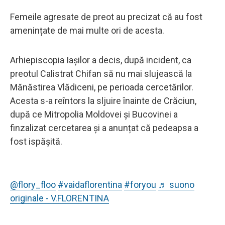
Femeile agresate de preot au precizat că au fost
amenințate de mai multe ori de acesta.
Arhiepiscopia Iașilor a decis, după incident, ca
preotul Calistrat Chifan să nu mai slujească la
Mănăstirea Vlădiceni, pe perioada cercetărilor.
Acesta s-a reîntors la sljuire înainte de Crăciun,
după ce Mitropolia Moldovei și Bucovinei a
finzalizat cercetarea și a anunțat că pedeapsa a
fost ispășită.
@flory_floo
#vaidaflorentina
#foryou
♬ suono
originale - V.FLORENTINA