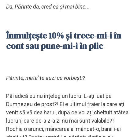
Da, Părinte da, cred că și mai bine...
Înmulțește 10% și trece-mi-i în
cont sau pune-mi-i în plic
Părinte, mata' te auzi ce vorbești?
Păi adică eu nu înțeleg un lucru: L-ați luat pe
Dumnezeu de prost?! El e ultimul fraier la care ați
venit să vă dea harul, după ce voi ați cheltuit atâtea
lucruri, care de-a 2-a zi nu mai sunt valabile?!
Rochia o arunci, mâncarea ai mâncat-o, banii i-ai