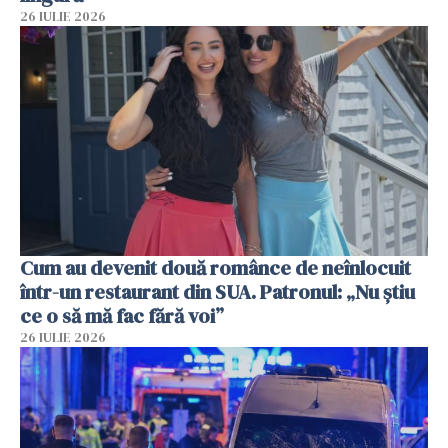
26 IULIE 2026
Cum au devenit două românce de neînlocuit
într-un restaurant din SUA. Patronul: „Nu știu
ce o să mă fac fără voi”
26 IULIE 2026