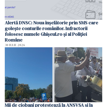
Alertă DNSC: Noua înșelătorie prin SMS care
golește conturile românilor. Infractorii
folosesc numele Ghișeul.ro și al Poliției
Române
30 IULIE 2026
Mii de ciobani protestează la ANSVSA și la