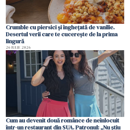
Crumble cu piersici și înghețată de vanilie.
Desertul verii care te cucerește de la prima
lingură
26 IULIE 2026
Cum au devenit două românce de neînlocuit
într-un restaurant din SUA. Patronul: „Nu știu