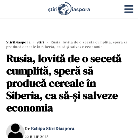
StiriDiaspora
›
Știri
›
Rusia, lovită de o secetă cumplită, speră să
producă cereale în Siberia, ca să-și salveze economia
Rusia, lovită de o secetă
cumplită, speră să
producă cereale în
Siberia, ca să-și salveze
economia
De
Echipa Stiri Diaspora
22 IULIE 2025