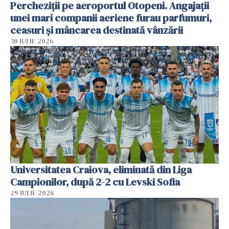
Percheziții pe aeroportul Otopeni. Angajații
unei mari companii aeriene furau parfumuri,
ceasuri și mâncarea destinată vânzării
30 IULIE 2026
Universitatea Craiova, eliminată din Liga
Campionilor, după 2-2 cu Levski Sofia
29 IULIE 2026