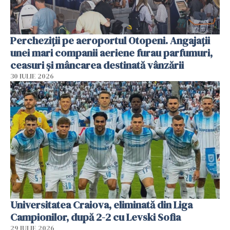
Percheziții pe aeroportul Otopeni. Angajații
unei mari companii aeriene furau parfumuri,
ceasuri și mâncarea destinată vânzării
30 IULIE 2026
Universitatea Craiova, eliminată din Liga
Campionilor, după 2-2 cu Levski Sofia
29 IULIE 2026