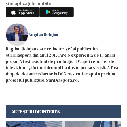
și în aplicațiile mobile
Bogdan Bolojan
Bogdan Bolojan este redactor-șef al publicației
ȘtiriDiaspora din anul 2017.Are o experiență de 13 ani în
presă. A fost asistent de producție TV, apoi reporter de
televiziune și în final drumul l-a dus în presa scrisă. A fost
timp de doi ani redactor la DCNews.ro, iar apoi a preluat
proiectul publicației ȘtiriDiaspora.ro.
ALTE ȘTIRI DE INTERES