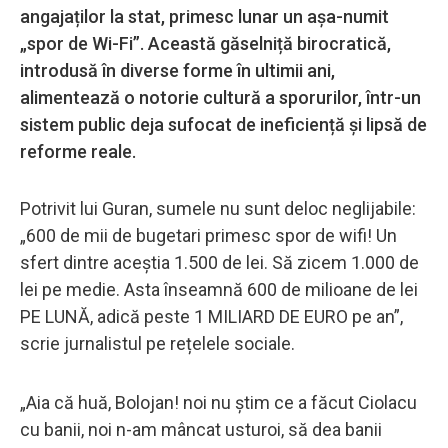
angajaților la stat, primesc lunar un așa-numit
„spor de Wi-Fi”. Această găselniță birocratică,
introdusă în diverse forme în ultimii ani,
alimentează o notorie cultură a sporurilor, într-un
sistem public deja sufocat de ineficiență și lipsă de
reforme reale.
Potrivit lui Guran, sumele nu sunt deloc neglijabile:
„600 de mii de bugetari primesc spor de wifi! Un
sfert dintre aceștia 1.500 de lei. Să zicem 1.000 de
lei pe medie. Asta înseamnă 600 de milioane de lei
PE LUNĂ, adică peste 1 MILIARD DE EURO pe an”,
scrie jurnalistul pe rețelele sociale.
„Aia că huă, Bolojan! noi nu știm ce a făcut Ciolacu
cu banii, noi n-am mâncat usturoi, să dea banii