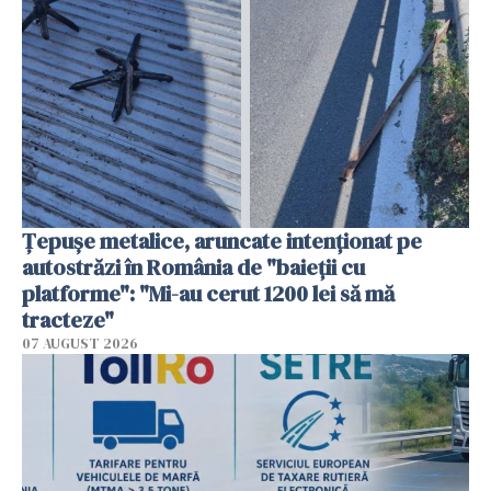
Țepușe metalice, aruncate intenționat pe
autostrăzi în România de "baieții cu
platforme": "Mi-au cerut 1200 lei să mă
tracteze"
07 AUGUST 2026