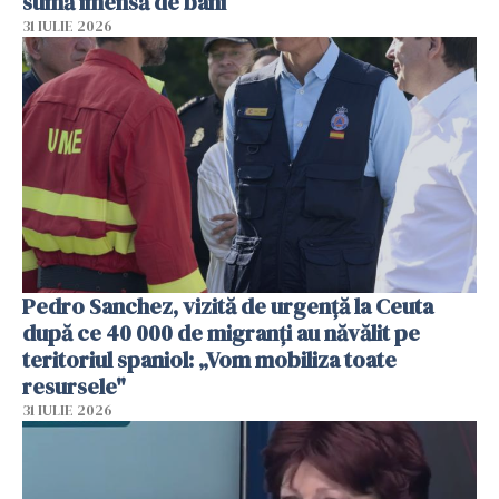
sumă imensă de bani
31 IULIE 2026
Pedro Sanchez, vizită de urgență la Ceuta
după ce 40 000 de migranți au năvălit pe
teritoriul spaniol: „Vom mobiliza toate
resursele"
31 IULIE 2026