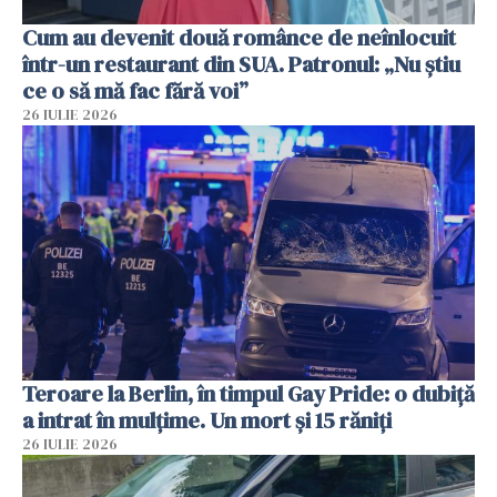
Cum au devenit două românce de neînlocuit
într-un restaurant din SUA. Patronul: „Nu știu
ce o să mă fac fără voi”
26 IULIE 2026
Teroare la Berlin, în timpul Gay Pride: o dubiță
a intrat în mulțime. Un mort și 15 răniți
26 IULIE 2026