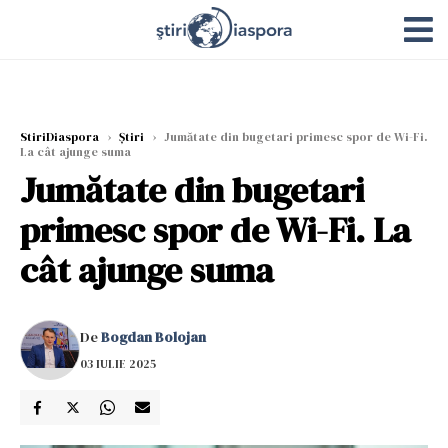
StiriDiaspora
›
Știri
›
Jumătate din bugetari primesc spor de Wi-Fi.
La cât ajunge suma
Jumătate din bugetari
primesc spor de Wi-Fi. La
cât ajunge suma
De
Bogdan Bolojan
03 IULIE 2025