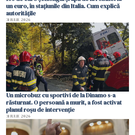
un euro, în stațiunile din Italia. Cum explică
autoritățile
31 IULIE 2026
Un microbuz cu sportivi de la Dinamo s-a
răsturnat. O persoană a murit, a fost activat
planul roșu de intervenție
31 IULIE 2026