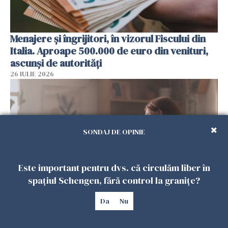
Menajere și îngrijitori, în vizorul Fiscului din
Italia. Aproape 500.000 de euro din venituri,
ascunși de autorități
26 IULIE 2026
SONDAJ DE OPINIE
Este important pentru dvs. că circulăm liber în
spațiul Schengen, fără control la granițe?
Vrei să te muți în SUA? Un studiu Harvard
Da
Nu
arată ce se întâmplă cu sănătatea multor
imigranți