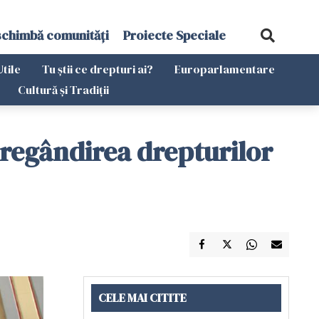
schimbă comunități
Proiecte Speciale
Utile
Tu știi ce drepturi ai?
Europarlamentare
Cultură și Tradiții
r regândirea drepturilor
CELE MAI CITITE