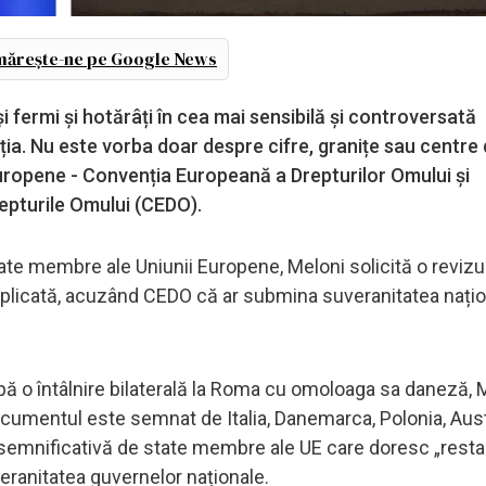
ărește-ne pe Google News
ași fermi și hotărâți în cea mai sensibilă și controversată
ia. Nu este vorba doar despre cifre, granițe sau centre
 europene - Convenția Europeană a Drepturilor Omului și
epturile Omului (CEDO).
ate membre ale Uniunii Europene, Meloni solicită o revizu
aplicată, acuzând CEDO că ar submina suveranitatea națio
upă o întâlnire bilaterală la Roma cu omoloaga sa daneză, 
umentul este semnat de Italia, Danemarca, Polonia, Aust
ție semnificativă de state membre ale UE care doresc „resta
uveranitatea guvernelor naționale.