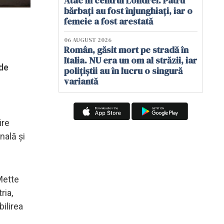
Atac în centrul Londrei. Patru
bărbați au fost înjunghiați, iar o
femeie a fost arestată
06 AUGUST 2026
Român, găsit mort pe stradă în
Italia. NU era un om al străzii, iar
 de
polițiștii au în lucru o singură
variantă
ire
nală și
Mette
ria,
bilirea