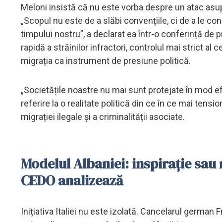
Meloni insistă că nu este vorba despre un atac asup
„Scopul nu este de a slăbi convențiile, ci de a le c
timpului nostru”, a declarat ea într-o conferință de
rapidă a străinilor infractori, controlul mai strict al
migrația ca instrument de presiune politică.
„Societățile noastre nu mai sunt protejate în mod efi
referire la o realitate politică din ce în ce mai tens
migrației ilegale și a criminalității asociate.
Modelul Albaniei: inspirație sau
CEDO analizează
Inițiativa Italiei nu este izolată. Cancelarul german 