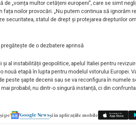
tă de „voința multor cetățeni europeni”, care se simt negli
lă în fața noilor provocări. „Nu putem continua să ignorăm re
securitatea, statul de drept și protejarea drepturilor omu
se pregătește de o dezbatere aprinsă
 și al instabilității geopolitice, apelul Italiei pentru revizui
 nouă etapă în lupta pentru modelul viitorului Europei. V
de peste șapte decenii sau se va reconfigura în numele se
mai probabil, nu dintr-o singură instanță, ci din confrunta
Google News
și pe
și în aplicațiile mobile