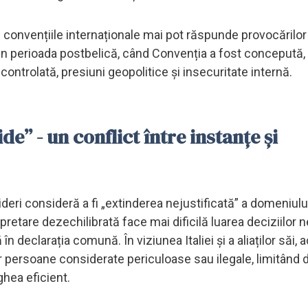
convențiile internaționale mai pot răspunde provocărilor
din perioada postbelică, când Convenția a fost concepută,
ontrolată, presiuni geopolitice și insecuritate internă.
de” - un conflict între instanțe și
 lideri consideră a fi „extinderea nejustificată” a domeniulu
pretare dezechilibrată face mai dificilă luarea deciziilor
n declarația comună. În viziunea Italiei și a aliaților săi, a
 persoane considerate periculoase sau ilegale, limitând d
ghea eficient.