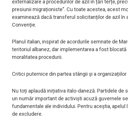
externalizare a procedurilor de azil în țări terțe, pr
presiunii migraționiste”. Cu toate acestea, acest mod
examinează dacă transferul solicitanților de azil î
Convenție.
Planul italian, inspirat de acordurile semnate de Ma
teritoriul albanez, dar implementarea a fost blocată d
moralitatea procedurii.
Critici puternice din partea stângii și a organizațiilo
Nu toți aplaudă inițiativa italo-daneză. Partidele de 
un număr important de activiști acuză guvernele se
fundamentale ale individului. Pentru aceștia, apelul l
de excludere.