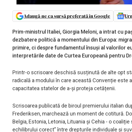
Adaugă-ne ca sursă preferată în Google
Urm
Prim-ministrul Italiei, Giorgia Meloni, a intrat cu p
dezbatere politică a momentului din Europa: migraț
primire, ci despre fundamentul însuși al valorilor
interpretările date de Curtea Europeană pentru Dr
Printr-o scrisoare deschisă susținută de alte opt st
radicală a modului în care această Convenție este 
capacitatea statelor de a-și proteja cetățenii.
Scrisoarea publicată de biroul premierului italian d
Frederiksen, marchează un moment de cotitură. Doc
Belgia, Estonia, Letonia, Lituania și Cehia - o coali
echilibrului corect” între drepturile individuale și s