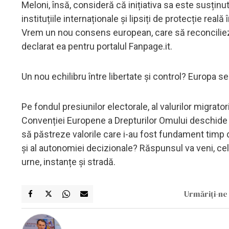
Meloni, însă, consideră că inițiativa sa este susținu
instituțiile internaționale și lipsiți de protecție rea
Vrem un nou consens european, care să reconcilieze 
declarat ea pentru portalul Fanpage.it.
Un nou echilibru între libertate și control? Europa 
Pe fondul presiunilor electorale, al valurilor migratorii
Convenției Europene a Drepturilor Omului deschide o
să păstreze valorile care i-au fost fundament timp 
și al autonomiei decizionale? Răspunsul va veni, cel 
urne, instanțe și stradă.
Urmăriți-ne 