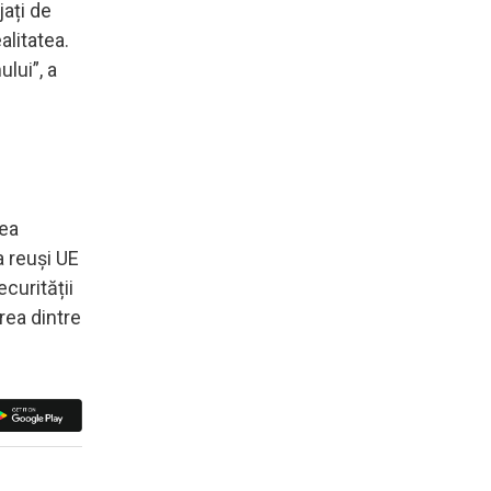
jați de
alitatea.
lui”, a
rea
a reuși UE
curității
rea dintre