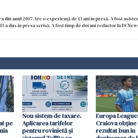
a din anul 2017.Are o experiență de 13 ani în presă. A fost asiste
 l-a dus în presa scrisă. A fost timp de doi ani redactor la DCNews
Nou sistem de taxare.
Europa League:
at pe
Aplicarea tarifelor
Craiova obține
nia
pentru rovinietă şi
rezultat bun în
sistemul TollRo va
deplasarea de 