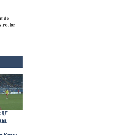
nt de
.ro, iar
 U'
 un
la Kups