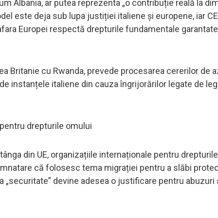
ecum Albania, ar putea reprezenta „o contribuție reală la d
el este deja sub lupa justiției italiene și europene, iar 
n afara Europei respectă drepturile fundamentale garantat
rea Britanie cu Rwanda, prevede procesarea cererilor de a
e instanțele italiene din cauza îngrijorărilor legate de lega
r pentru drepturile omului
stânga din UE, organizațiile internaționale pentru drepturil
mnatare că folosesc tema migrației pentru a slăbi protecț
a „securitate” devine adesea o justificare pentru abuzuri și