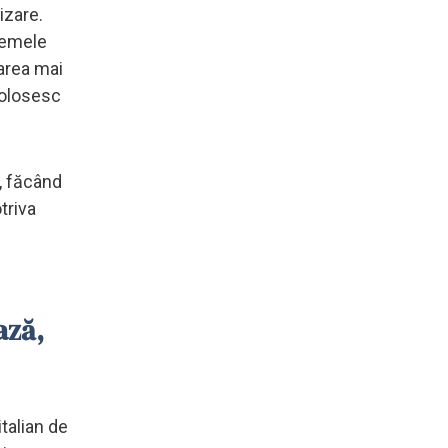
izare.
blemele
tarea mai
 folosesc
n, făcând
triva
ază,
italian de