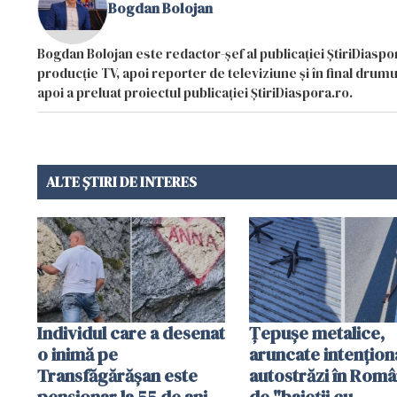
Bogdan Bolojan
Bogdan Bolojan este redactor-șef al publicației ȘtiriDiaspor
producție TV, apoi reporter de televiziune și în final drumul
apoi a preluat proiectul publicației ȘtiriDiaspora.ro.
ALTE ȘTIRI DE INTERES
Individul care a desenat
Țepușe metalice,
o inimă pe
aruncate intențion
Transfăgărășan este
autostrăzi în Româ
pensionar la 55 de ani.
de "baieții cu