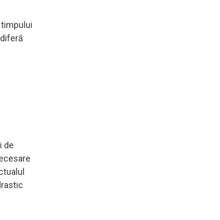
 timpului
 diferă
i de
 necesare
ctualul
rastic