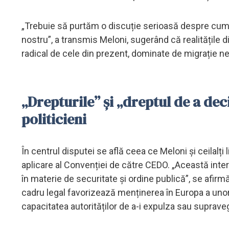
„Trebuie să purtăm o discuție serioasă despre cum 
nostru”, a transmis Meloni, sugerând că realitățile 
radical de cele din prezent, dominate de migrație nec
„Drepturile” și „dreptul de a deci
politicieni
În centrul disputei se află ceea ce Meloni și ceilalți
aplicare al Convenției de către CEDO. „Această inter
în materie de securitate și ordine publică”, se afirmă î
cadru legal favorizează menținerea în Europa a unor
capacitatea autorităților de a-i expulza sau suprave