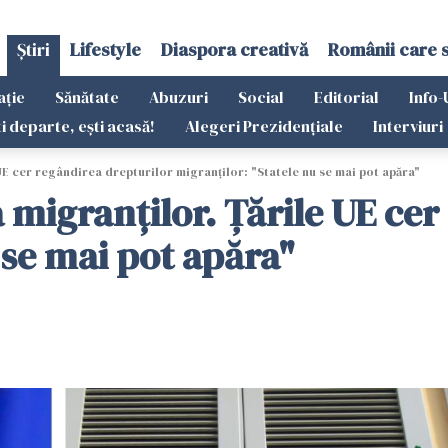
Știri
Lifestyle
Diaspora creativă
Românii care 
ație
Sănătate
Abuzuri
Social
Editorial
Info-
ti departe, ești acasă!
Alegeri Prezidențiale
Interviuri
 UE cer regândirea drepturilor migranților: "Statele nu se mai pot apăra"
a migranților. Țările UE ce
 se mai pot apăra"