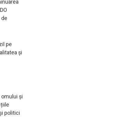
iminuarea
CEDO
e de
zil pe
litatea și
e omului și
iile
 politici