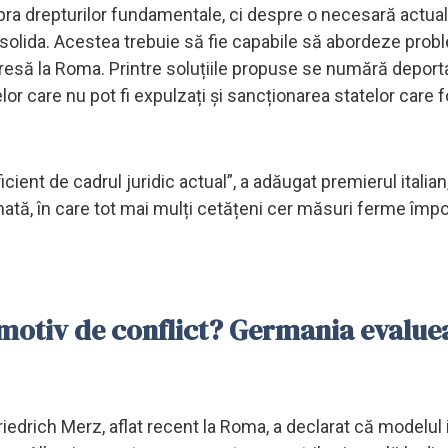
ra drepturilor fundamentale, ci despre o necesară actual
onsolida. Acestea trebuie să fie capabile să abordeze pro
 presă la Roma. Printre soluțiile propuse se numără depor
 celor care nu pot fi expulzați și sancționarea statelor care
cient de cadrul juridic actual”, a adăugat premierul italia
ionată, în care tot mai mulți cetățeni cer măsuri ferme împo
 motiv de conflict? Germania evalue
Friedrich Merz, aflat recent la Roma, a declarat că modelul 