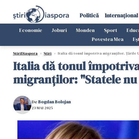
Politică
Internațional
Economie
Joburi
Monden
Sport
Educ
Povestea Mea
Eș
StiriDiaspora
›
Știri
›
Italia dă tonul împotriva migranților. Țările
Italia dă tonul împotriv
migranților: "Statele nu
De
Bogdan Bolojan
23 MAI 2025