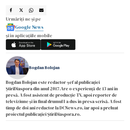
Urmăriți-ne și pe
Google News
și în aplicațiile mobile
Bogdan Bolojan
Bogdan Bolojan este redactor-șef al publicației
ȘtiriDiaspora din anul 2017.Are o experiență de 13 ani în
presă. A fost asistent de producție TV, apoi reporter de
televiziune și în final drumul l-a dus în presa scrisă. A fost
timp de doi ani redactor la DCNews.ro, iar apoi a preluat
proiectul publicației ȘtiriDiaspora.ro.