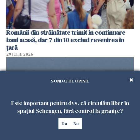
Românii din străinătate trimit în continuare
bani acasă, dar 7 din 10 exclud revenirea în
țară
29 IULIE 2026
SONDAJ DE OPINIE
Este important pentru dvs. că circulăm liber în
spațiul Schengen, fără control la granițe?
Da
Nu
Încă o dronă în România. RO-ALERT în Tulcea.