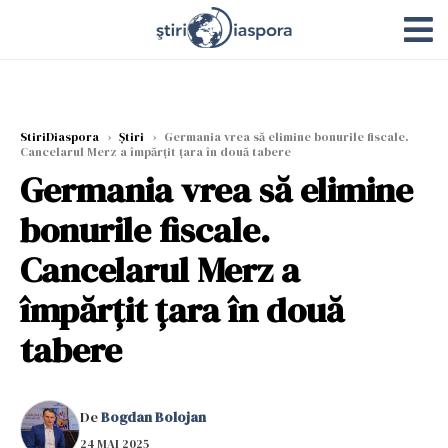
StiriDiaspora
›
Știri
›
Germania vrea să elimine bonurile fiscale.
Cancelarul Merz a împărțit țara în două tabere
Germania vrea să elimine
bonurile fiscale.
Cancelarul Merz a
împărțit țara în două
tabere
De
Bogdan Bolojan
24 MAI 2025