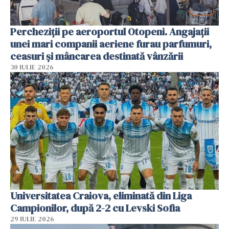
Percheziții pe aeroportul Otopeni. Angajații
unei mari companii aeriene furau parfumuri,
ceasuri și mâncarea destinată vânzării
30 IULIE 2026
Universitatea Craiova, eliminată din Liga
Campionilor, după 2-2 cu Levski Sofia
29 IULIE 2026