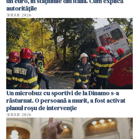
un euro, în stațiunile din Italia. Cum explică
autoritățile
31 IULIE 2026
Un microbuz cu sportivi de la Dinamo s-a
răsturnat. O persoană a murit, a fost activat
planul roșu de intervenție
31 IULIE 2026