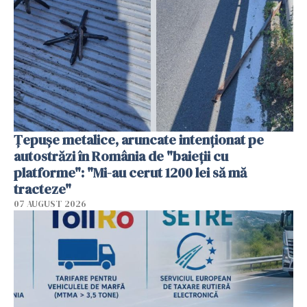
Țepușe metalice, aruncate intenționat pe
autostrăzi în România de "baieții cu
platforme": "Mi-au cerut 1200 lei să mă
tracteze"
07 AUGUST 2026