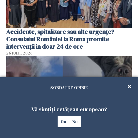
Accidente, spitalizare sau alte urgențe?
Consulatul României la Roma promite
intervenții în doar 24 de ore
26 IULIE 2026
SONDAJ DE OPINIE
Vă simțiți cetățean european?
Da
Nu
Ce a pățit o româncă în timp ce își plimba
câinele în Germania. Mesajul ei a stârnit