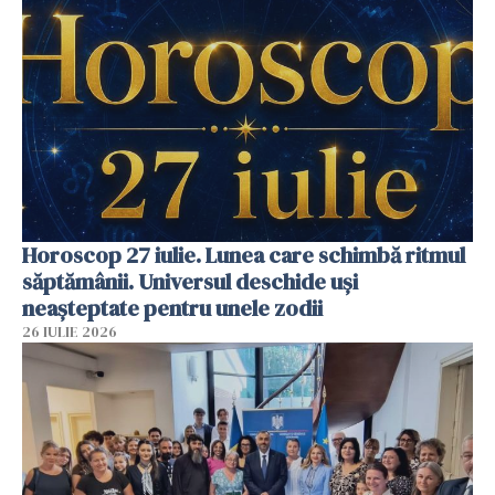
Horoscop 27 iulie. Lunea care schimbă ritmul
săptămânii. Universul deschide uși
neașteptate pentru unele zodii
26 IULIE 2026