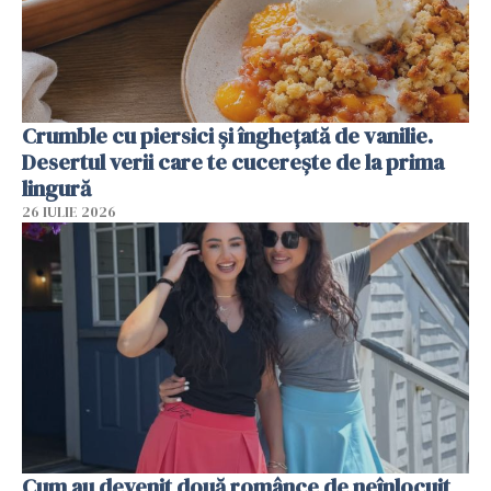
Crumble cu piersici și înghețată de vanilie.
Desertul verii care te cucerește de la prima
lingură
26 IULIE 2026
Cum au devenit două românce de neînlocuit