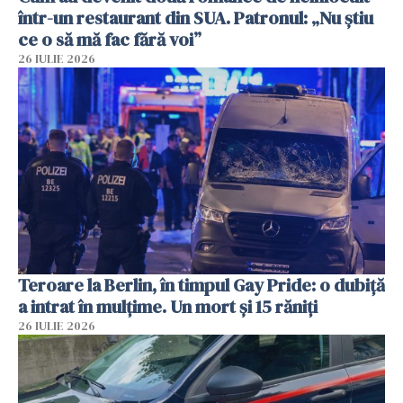
într-un restaurant din SUA. Patronul: „Nu știu
ce o să mă fac fără voi”
26 IULIE 2026
Teroare la Berlin, în timpul Gay Pride: o dubiță
a intrat în mulțime. Un mort și 15 răniți
26 IULIE 2026