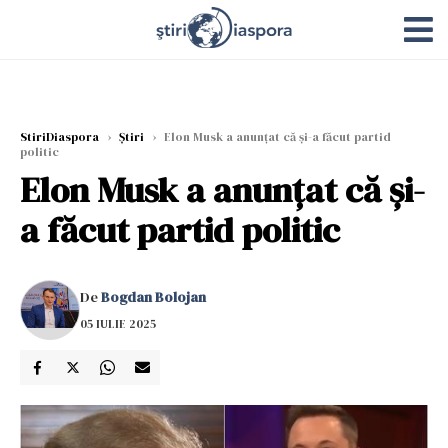
StiriDiaspora
›
Știri
›
Elon Musk a anunțat că și-a făcut partid
politic
Elon Musk a anunțat că și-
a făcut partid politic
De
Bogdan Bolojan
05 IULIE 2025