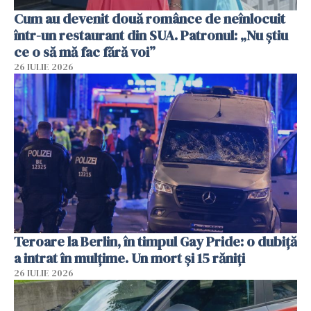
Cum au devenit două românce de neînlocuit
într-un restaurant din SUA. Patronul: „Nu știu
ce o să mă fac fără voi”
26 IULIE 2026
Teroare la Berlin, în timpul Gay Pride: o dubiță
a intrat în mulțime. Un mort și 15 răniți
26 IULIE 2026