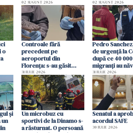
02 AUGUST 2026
02 AUGUST 2026
ici
Controale fără
Pedro Sanchez, 
i o
precedent pe
de urgență la C
ta
aeroportul din
după ce 40 000
Florența: s-au găsit
migranți au năv
capete de aligator și o
teritoriul spani
31 IULIE 2026
31 IULIE 2026
sumă imensă de bani
mobiliza toate
resursele"
ul și
Un microbuz cu
Senatul a apro
a un
sportivi de la Dinamo s-
acordul SAFE
din
a răsturnat. O persoană
30 IULIE 2026