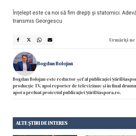
Înțelept este ca noi să fim drepți și statornici. Adevă
transmis Georgescu
Urmăriți-ne 
Bogdan Bolojan
Bogdan Bolojan este redactor-șef al publicației ȘtiriDiaspor
producție TV, apoi reporter de televiziune și în final drumul
apoi a preluat proiectul publicației ȘtiriDiaspora.ro.
ALTE ȘTIRI DE INTERES