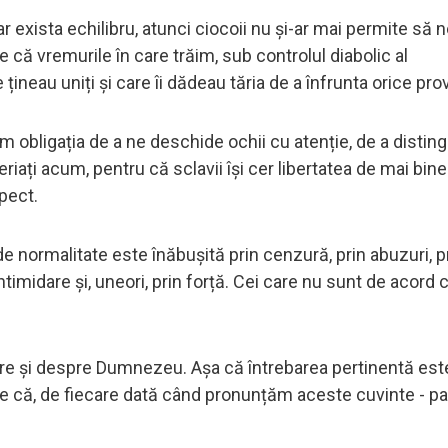
 exista echilibru, atunci ciocoii nu și-ar mai permite să 
e că vremurile în care trăim, sub controlul diabolic al
 țineau uniți și care îi dădeau tăria de a înfrunta orice pr
obligația de a ne deschide ochii cu atenție, de a disting
periați acum, pentru că sclavii își cer libertatea de mai bin
spect.
e normalitate este înăbușită prin cenzură, prin abuzuri, p
ntimidare și, uneori, prin forță. Cei care nu sunt de acord 
re și despre Dumnezeu. Așa că întrebarea pertinentă este
re că, de fiecare dată când pronunțăm aceste cuvinte - pac