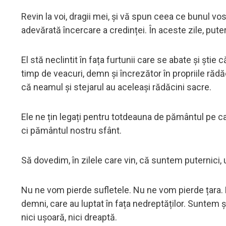
Revin la voi, dragii mei, și vă spun ceea ce bunul v
adevărată încercare a credinței. În aceste zile, put
El stă neclintit în fața furtunii care se abate și știe 
timp de veacuri, demn și încrezător în propriile răd
că neamul și stejarul au aceleași rădăcini sacre.
Ele ne țin legați pentru totdeauna de pământul pe care
ci pământul nostru sfânt.
Să dovedim, în zilele care vin, că suntem puternici, 
Nu ne vom pierde sufletele. Nu ne vom pierde țara.
demni, care au luptat în fața nedreptăților. Suntem și
nici ușoară, nici dreaptă.