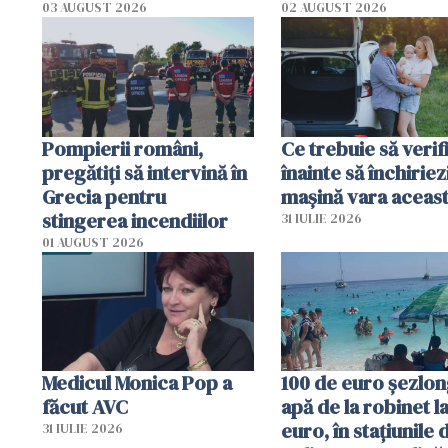
România resimte
03 AUGUST 2026
02 AUGUST 2026
efectele, deși a plouat
în iulie
Pompierii români,
Ce trebuie să verif
pregătiţi să intervină în
înainte să închiriez
Grecia pentru
mașină vara aceas
stingerea incendiilor
31 IULIE 2026
01 AUGUST 2026
Medicul Monica Pop a
100 de euro șezlong
făcut AVC
apă de la robinet l
euro, în stațiunile 
31 IULIE 2026