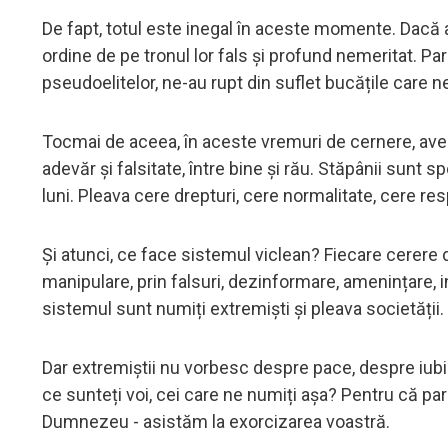
De fapt, totul este inegal în aceste momente. Dacă ar
ordine de pe tronul lor fals și profund nemeritat. Par
pseudoelitelor, ne-au rupt din suflet bucățile care ne
Tocmai de aceea, în aceste vremuri de cernere, avem 
adevăr și falsitate, între bine și rău. Stăpânii sunt s
luni. Pleava cere drepturi, cere normalitate, cere re
Și atunci, ce face sistemul viclean? Fiecare cerere d
manipulare, prin falsuri, dezinformare, amenințare, i
sistemul sunt numiți extremiști și pleava societății.
Dar extremiștii nu vorbesc despre pace, despre iubi
ce sunteți voi, cei care ne numiți așa? Pentru că pa
Dumnezeu - asistăm la exorcizarea voastră.