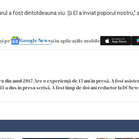
rul a fost dintotdeauna viu. Și El a înviat poporul nostru," 
Google News
și pe
și în aplicațiile mobile
a din anul 2017.Are o experiență de 13 ani în presă. A fost asiste
 l-a dus în presa scrisă. A fost timp de doi ani redactor la DCNews