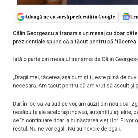
Adaugă-ne ca sursă preferată în Google
Urm
Călin Georgescu a transmis un mesaj cu doar câteva 
prezidențiale spune că a tăcut pentru că "tăcerea
Iată o parte din mesajul transmis de Călin Georges
„Dragii mei, tăcerea, așa cum știți, este plină de cuv
necesară. Am tăcut pentru că am vrut să ascult și p
Dar, în loc să vă aud pe voi, am auzit din nou doar 
nesăbuite ale acelorași indivizi, autointitulați elite
se în continuare doar la bunăstarea vieții lor. Ei vor 
restul. Nu ne vor egali. Nu au nevoie de egali.