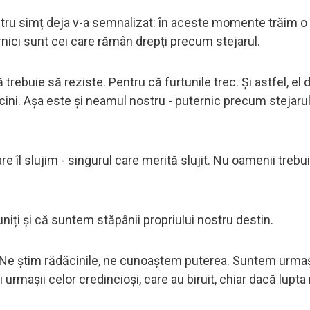
ostru simț deja v-a semnalizat: în aceste momente trăim o
ernici sunt cei care rămân drepți precum stejarul.
că trebuie să reziste. Pentru că furtunile trec. Și astfel, el 
ăcini. Așa este și neamul nostru - puternic precum stejaru
 îl slujim - singurul care merită slujit. Nu oamenii trebuie
uniți și că suntem stăpânii propriului nostru destin.
 Ne știm rădăcinile, ne cunoaștem puterea. Suntem urmaș
 urmașii celor credincioși, care au biruit, chiar dacă lupta