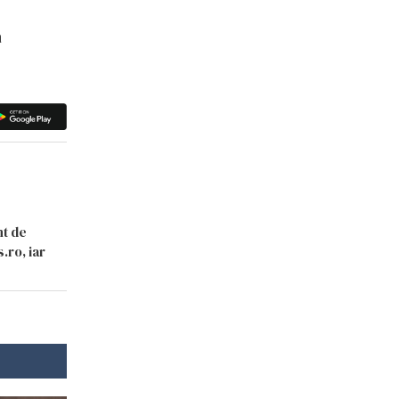
a
nt de
.ro, iar