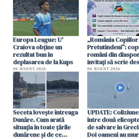
Europa League: U'
„România Copiilor
Craiova obține un
Pretutindeni”: copi
rezultat bun în
români din diaspor
deplasarea de la Kups
invitați să scrie de
România într-un v
06 AUGUST 2026
06 AUGUST 2026
special
Seceta lovește întreaga
UPDATE: Coliziune
Dunăre. Cum arată
între două elicopt
situația în toate țările
de salvare în Greci
dunărene și de ce
Doi oameni au mur