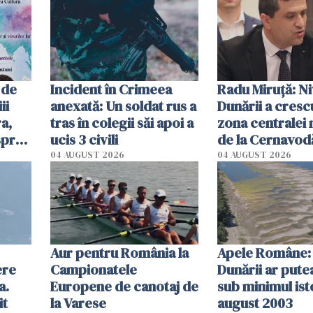
 de
Incident în Crimeea
Radu Miruţă: Ni
ii
anexată: Un soldat rus a
Dunării a crescu
a,
tras în colegii săi apoi a
zona centralei 
spre
ucis 3 civili
de la Cernavodă
olum
cm faţă de ziua
04 AUGUST 2026
04 AUGUST 2026
Aur pentru România la
Apele Române: 
ere
Campionatele
Dunării ar pute
a.
Europene de canotaj de
sub minimul ist
it
la Varese
august 2003