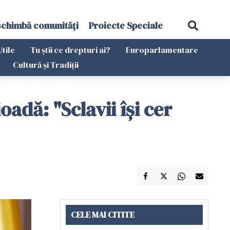
schimbă comunități
Proiecte Speciale
Utile
Tu știi ce drepturi ai?
Europarlamentare
Cultură și Tradiții
adă: "Sclavii își cer
CELE MAI CITITE