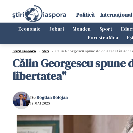
Politică
Internațional
Economie
Joburi
Monden
Sport
Educ
Povestea Mea
Eș
StiriDiaspora
›
Știri
›
Călin Georgescu spune de ce a tăcut în aceast
Călin Georgescu spune de
libertatea"
De
Bogdan Bolojan
12 MAI 2025