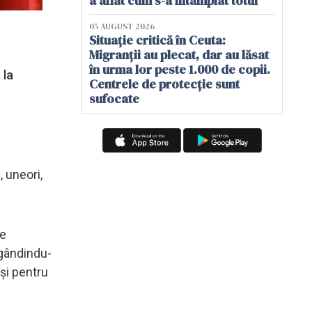
a aflat cum s-a întâmplat totul
05 AUGUST 2026
Situație critică în Ceuta:
Migranții au plecat, dar au lăsat
în urma lor peste 1.000 de copii.
 la
Centrele de protecție sunt
sufocate
, uneori,
le
 gândindu-
 și pentru