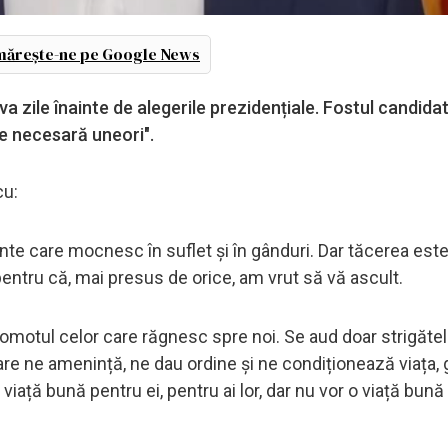
ărește-ne pe Google News
zile înainte de alegerile prezidențiale. Fostul candidat
 e necesară uneori".
cu:
inte care mocnesc în suflet și în gânduri. Dar tăcerea este
entru că, mai presus de orice, am vrut să vă ascult.
zgomotul celor care răgnesc spre noi. Se aud doar strigăte
, care ne amenință, ne dau ordine și ne condiționează viața,
o viață bună pentru ei, pentru ai lor, dar nu vor o viață bună