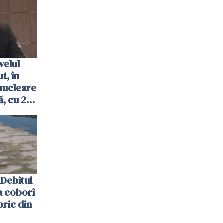
velul
t, în
nucleare
, cu 2
 trecută
Debitul
a coborî
oric din