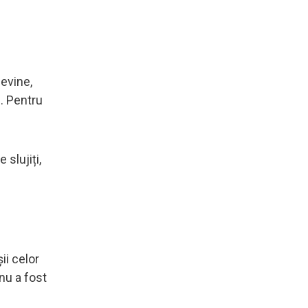
devine,
l. Pentru
 slujiți,
ii celor
 nu a fost