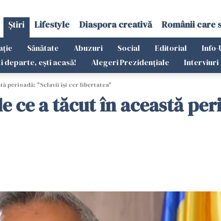
Știri
Lifestyle
Diaspora creativă
Românii care 
ație
Sănătate
Abuzuri
Social
Editorial
Info-
ti departe, ești acasă!
Alegeri Prezidențiale
Interviuri
ă perioadă: "Sclavii își cer libertatea"
 ce a tăcut în această perio