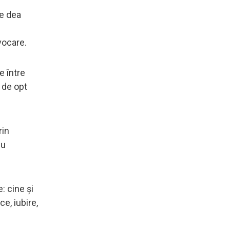
ne dea
ovocare.
e între
e de opt
rin
cu
: cine și
e, iubire,