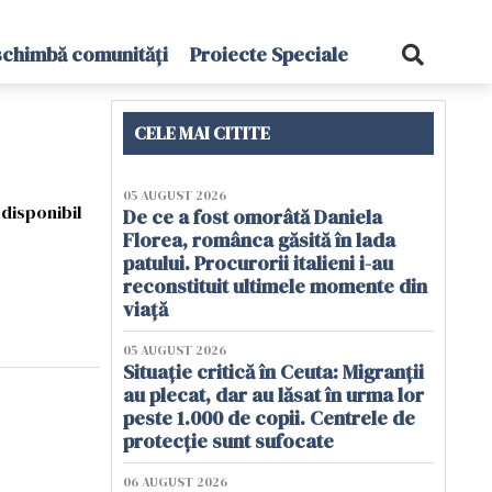
schimbă comunități
Proiecte Speciale
CELE MAI CITITE
05 AUGUST 2026
 disponibil
De ce a fost omorâtă Daniela
Florea, românca găsită în lada
patului. Procurorii italieni i-au
reconstituit ultimele momente din
viață
05 AUGUST 2026
Situație critică în Ceuta: Migranții
au plecat, dar au lăsat în urma lor
peste 1.000 de copii. Centrele de
protecție sunt sufocate
06 AUGUST 2026