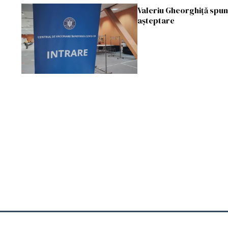
Valeriu Gheorghiță spun
așteptare